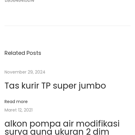
085646415014
N
P
B
r
i
a
e
b
v
i
v
i
t
Related Posts
o
S
i
u
a
November 29, 2024
s
w
g
p
o
Tas kurir TP super jumbo
o
J
a
s
u
Read more
t
m
Maret 12, 2021
s
:
b
alkon pompa air modifikasi
o
i
surya guna ukuran 2 dim
U