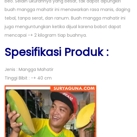
beo. Selain ukurannya yang besar, tak dapat dipungkiri
o
n
1
n
buah mangga mahatir ini menawarkan rasa manis, daging
n
0
tebal, tanpa serat, dan ranum. Buah mangga mahatir ini
,
juga menguntungkan ketika dijual karena bobot dapat
2
mencapai -+ 2 kilogram tiap buahnya.
0
Spesifikasi Produk :
2
0
Jenis : Mangga Mahatir
Tinggi Bibit : -+ 40 cm