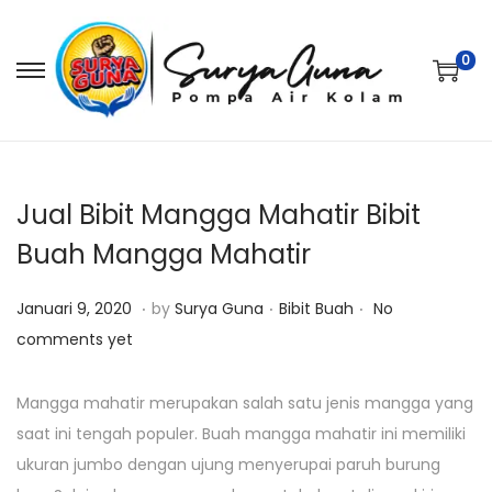
0
S
S
k
k
i
i
p
p
t
t
Jual Bibit Mangga Mahatir Bibit
o
o
Buah Mangga Mahatir
n
c
.
.
.
a
o
P
J
P
Januari 9, 2020
by
Surya Guna
Bibit Buah
No
v
n
o
a
o
comments yet
i
t
s
n
s
g
e
t
u
t
Mangga mahatir merupakan salah satu jenis mangga yang
a
n
e
a
e
saat ini tengah populer. Buah mangga mahatir ini memiliki
t
t
d
r
d
ukuran jumbo dengan ujung menyerupai paruh burung
i
o
i
i