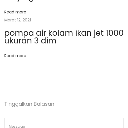
n
p
Read more
g
Maret 12, 2021
g
o
pompa air kolam ikan jet 1000
u
ukuran 3 dim
l
s
B
i
Read more
b
i
t
S
a
w
Tinggalkan Balasan
o
J
u