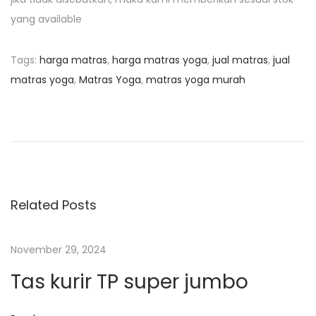
yang available
Tags
:
harga matras
,
harga matras yoga
,
jual matras
,
jual
matras yoga
,
Matras Yoga
,
matras yoga murah
N
P
J
r
u
a
e
a
v
l
v
i
P
o
o
Related Posts
i
u
m
s
p
g
November 29, 2024
p
a
Tas kurir TP super jumbo
o
A
a
s
i