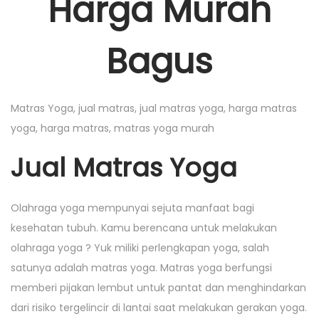
Harga Murah
o
n
e
n
n
r
Bagus
5
,
2
Matras Yoga, jual matras, jual matras yoga, harga matras
0
yoga, harga matras, matras yoga murah
1
Jual Matras Yoga
6
Olahraga yoga mempunyai sejuta manfaat bagi
kesehatan tubuh. Kamu berencana untuk melakukan
olahraga yoga ? Yuk miliki perlengkapan yoga, salah
satunya adalah matras yoga. Matras yoga berfungsi
memberi pijakan lembut untuk pantat dan menghindarkan
dari risiko tergelincir di lantai saat melakukan gerakan yoga.