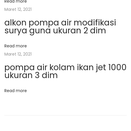
t
r
Read more
s
:
K
Maret 12, 2021
o
i
alkon pompa air modifikasi
l
surya guna ukuran 2 dim
a
p
m
Read more
I
o
Maret 12, 2021
k
pompa air kolam ikan jet 1000
a
s
ukuran 3 dim
n
M
u
Read more
r
a
h
N
H