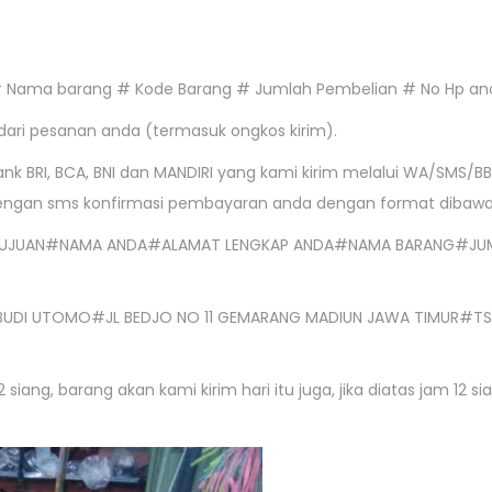
# Nama barang # Kode Barang # Jumlah Pembelian # No Hp an
a dari pesanan anda (termasuk ongkos kirim).
ank BRI, BCA, BNI dan MANDIRI yang kami kirim melalui WA/SMS/
dengan sms konfirmasi pembayaran anda dengan format dibawah 
NK TUJUAN#NAMA ANDA#ALAMAT LENGKAP ANDA#NAMA BARANG#JU
#BUDI UTOMO#JL BEDJO NO 11 GEMARANG MADIUN JAWA TIMUR#TS
ang, barang akan kami kirim hari itu juga, jika diatas jam 12 s