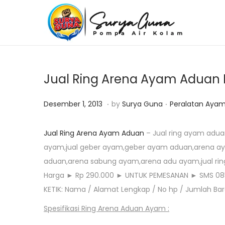
S
S
k
k
i
i
p
p
Jual Ring Arena Ayam Aduan
t
t
o
o
.
.
P
O
P
Desember 1, 2013
by
Surya Guna
Peralatan Aya
n
c
o
k
o
a
o
s
t
s
Jual Ring Arena Ayam Aduan
– Jual ring ayam adua
v
n
t
o
t
ayam,jual geber ayam,geber ayam aduan,arena a
i
t
e
b
e
aduan,arena sabung ayam,arena adu ayam,jual r
g
e
d
e
d
Harga ► Rp 290.000 ► UNTUK PEMESANAN ► SMS 08
a
n
o
r
i
KETIK: Nama / Alamat Lengkap / No hp / Jumlah B
t
t
n
1
n
Spesifikasi Ring Arena Aduan Ayam :
i
8