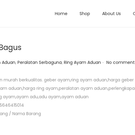
Home
Shop
About Us
 Bagus
.
m Aduan
,
Peralatan Serbaguna
,
Ring Ayam Aduan
No comments
n murah berkualitas. geber ayam,ring ayam aduan,harga geber
yam aduan,harga ring ayam,peralatan ayam aduan,perlengkap
ing ayam,ayam adu,adu ayam,ayam aduan
5646415014
arang / Nama Barang