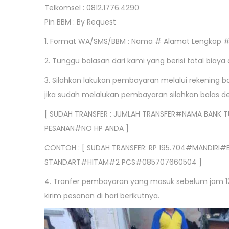
Telkomsel : 0812.1776.4290
Pin BBM : By Request
1. Format WA/SMS/BBM : Nama # Alamat Lengkap 
2. Tunggu balasan dari kami yang berisi total biay
3. Silahkan lakukan pembayaran melalui rekening b
jika sudah melalukan pembayaran silahkan balas 
[ SUDAH TRANSFER : JUMLAH TRANSFER#NAMA BA
PESANAN#NO HP ANDA ]
CONTOH : [ SUDAH TRANSFER: RP 195.704#MANDIRI
STANDART#HITAM#2 PCS#085707660504 ]
4. Tranfer pembayaran yang masuk sebelum jam 12 si
kirim pesanan di hari berikutnya.