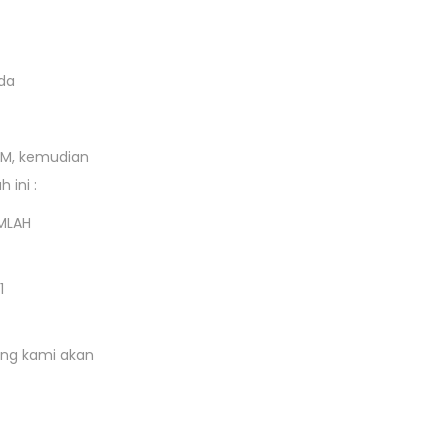
da
BBM, kemudian
ini :
MLAH
1
iang kami akan