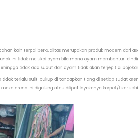
bahan kain terpal berkualitas merupakan produk modern dari as
nak ini tidak melukai ayam bila mana ayam membentur dindin
sehingga tidak ada sudut dan ayam tidak akan terjepit di pojoka
a tidak terlalu sulit, cukup di tancapkan tiang di setiap sudat are
 maka arena ini digulung atau dilipat layakanya karpet/tikar se