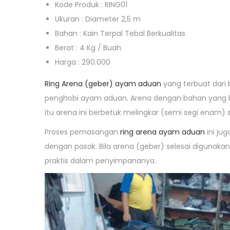
o
Kode Produk : RING01
,
n
Ukuran : Diameter 2,5 m
2
Bahan : Kain Terpal Tebal Berkualitas
0
Berat : 4 Kg / Buah
1
Harga : 290.000
7
Ring Arena (geber) ayam aduan
yang terbuat dari 
penghobi ayam aduan. Arena dengan bahan yang lu
itu arena ini berbetuk melingkar (semi segi enam) 
Proses pemasangan
ring arena ayam aduan
ini jug
dengan pasak. Bila arena (geber) selesai digunakan
praktis dalam penyimpananya.