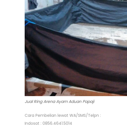
Jual Ring Arena Ayam Aduan Papaji
Cara Pembelian lewat WA/SMS/Telpn :
Indosat : 0856.4641.5014