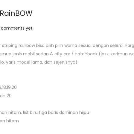
f RainBOW
 comments yet
triping rainbow bisa pilih pilih warna sesuai dengan selera. Ha
ua jenis mobil sedan & city car / hatchback (jazz, karimun wa
brio, yaris model lama, dan sejenisnya)
,18,19,20
dan 20
nan hitam, list biru tiga baris dominan hijau
inan hitam