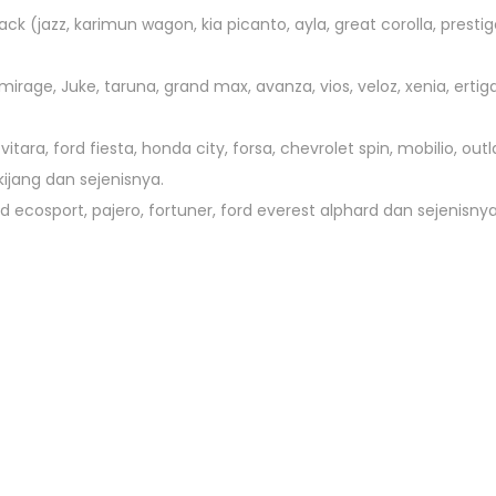
k (jazz, karimun wagon, kia picanto, ayla, great corolla, prestig
irage, Juke, taruna, grand max, avanza, vios, veloz, xenia, ertig
vitara, ford fiesta, honda city, forsa, chevrolet spin, mobilio, outl
kijang dan sejenisnya.
ord ecosport, pajero, fortuner, ford everest alphard dan sejenisnya