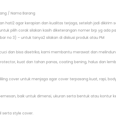
arang / Nama Barang
hati2 agar kerapian dan kualitas terjaga, setelah jadi dikirim so
r,untuk pilih corak silakan kasih diketerangan nomer brp yg ada
bar no 3) – untuk tanya2 silakan di diskusi produk atau PM
dicuci dan bisa disetrika, kami membantu merawat dan melindun
v protector, kuat dan tahan panas, coating bening, halus dan lemb
iling cover untuk menjaga agar cover terpasang kuat, rapi, body 
pemesan, baik untuk dimensi, ukuran serta bentuk atau kontur 
 serta style cover.