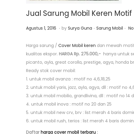
o
n
Jual Sarung Mobil Keren Moti
.
.
.
P
O
P
Agustus 1, 2016
by
Surya Guna
Sarung Mobil
No
o
k
o
s
t
s
Harga sarung /
Cover Mobil keren
dan mewah motif s
t
o
t
kualitas ekspor.
HARGA Rp. 275.000,-
hanya untuk sem
e
b
e
picanto, ayla, great corolla, prestige, agya, honda 
d
e
d
Ready stok cover mobil:
o
r
i
1. untuk mobil avanza : motif no 4,6,18,25
n
1
n
2. untuk mobil yaris, jazz, ayla, agya, dll : motif no 4,6
6
3. untuk mobil mobilio, grandlivina, dll : motif no 14 
,
4. untuk mobil inova : motif no 20 dan 25
2
5. untuk mobil new crv, brv : list merah 4 baris domi
0
6. untuk mobil rush, terios : list merah 4 baris dom
1
Daftar
harga cover mobil terbaru
: