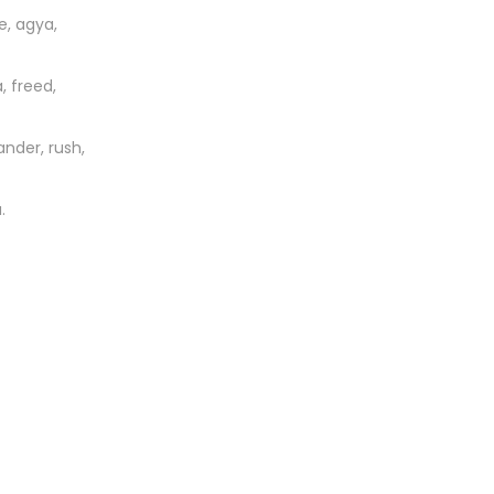
e, agya,
a, freed,
ander, rush,
.