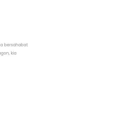
r
o
d
u
k
rga bersahabat
gon, kia