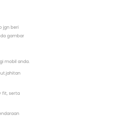
 jgn beri
 pada gambar
gi mobil anda.
ut.jahitan
fit, serta
kendaraan