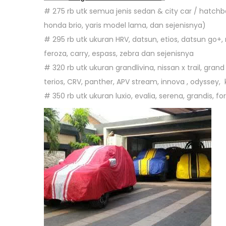
7
# 275 rb utk semua jenis sedan & city car / hatchbac
honda brio, yaris model lama, dan sejenisnya)
# 295 rb utk ukuran HRV, datsun, etios, datsun go+, m
feroza, carry, espass, zebra dan sejenisnya
# 320 rb utk ukuran grandlivina, nissan x trail, grand 
terios, CRV, panther, APV stream, innova , odyssey, 
# 350 rb utk ukuran luxio, evalia, serena, grandis, f