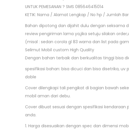
UNTUK PEMESANAN ? SMS 085646415014
KETIK: Nama / Alamat Lengkap / No hp / Jumlah B
Bahan dipotong dan dijahit dulu dengan seksama dan 
review pengiriman lama ya,jika setuju silakan orde
(misal : sedan corola gl 83 warna dan list pada gam
Selimut Mobil custom High Quality
Dengan bahan terbaik dan berkualitas tinggi bisa 
spesifikasi bahan: bisa dicuci dan bisa disetrika, u
doble
Cover dilengkapi tali pengikat di bagian bawah sekel
mobil aman dari debu.
Cover dibuat sesuai dengan spesifikasi kendaraan 
anda.
1. Harga disesuaikan dengan spec dan dimensi mobil