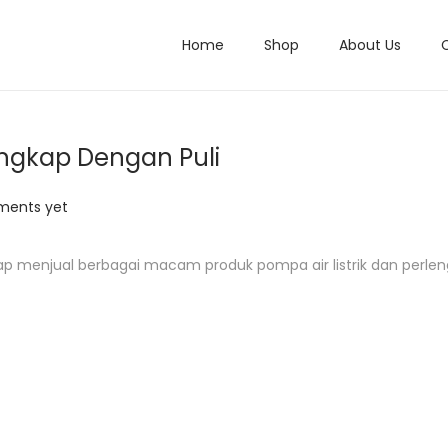
Home
Shop
About Us
ngkap Dengan Puli
ents yet
ap menjual berbagai macam produk pompa air listrik dan perle