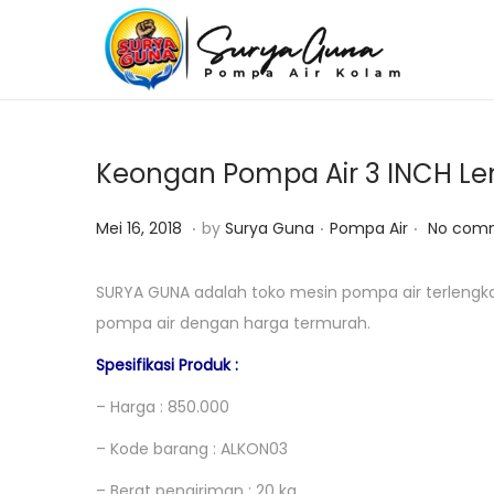
S
S
k
k
i
i
p
p
Keongan Pompa Air 3 INCH Le
t
t
o
o
.
.
.
P
F
P
Mei 16, 2018
by
Surya Guna
Pompa Air
No comm
n
c
o
e
o
a
o
s
b
s
SURYA GUNA adalah toko mesin pompa air terlengk
v
n
t
r
t
pompa air dengan harga termurah.
i
t
e
u
e
Spesifikasi Produk :
g
e
d
a
d
a
n
– Harga : 850.000
o
r
i
t
t
n
i
n
– Kode barang : ALKON03
i
4
– Berat pengiriman : 20 kg