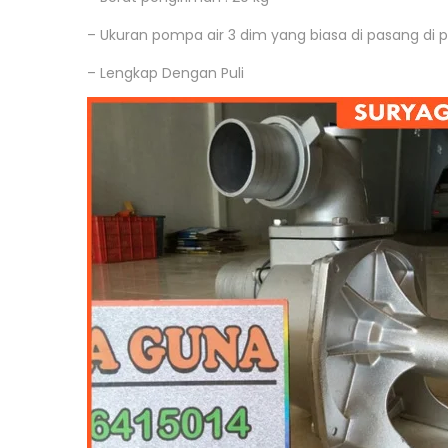
o
,
n
– Ukuran pompa air 3 dim yang biasa di pasang di p
2
0
– Lengkap Dengan Puli
1
9