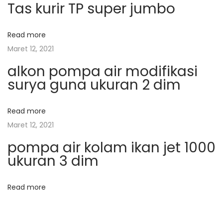
g
p
a
Tas kurir TP super jumbo
o
t
a
s
u
Read more
t
A
Maret 12, 2021
s
:
s
alkon pompa air modifikasi
l
i
surya guna ukuran 2 dim
i
L
p
Read more
u
Maret 12, 2021
m
o
pompa air kolam ikan jet 1000
p
ukuran 3 dim
a
s
n
g
Read more
B
a