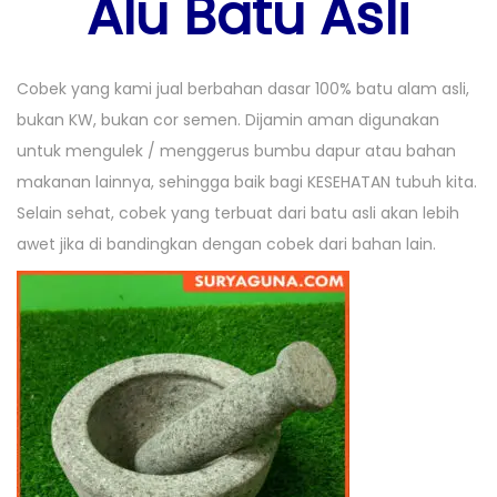
Alu Batu Asli
o
n
1
n
n
4
Cobek yang kami jual berbahan dasar 100% batu alam asli,
,
bukan KW, bukan cor semen. Dijamin aman digunakan
2
untuk mengulek / menggerus bumbu dapur atau bahan
0
makanan lainnya, sehingga baik bagi KESEHATAN tubuh kita.
1
Selain sehat, cobek yang terbuat dari batu asli akan lebih
9
awet jika di bandingkan dengan cobek dari bahan lain.