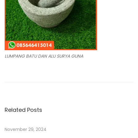
LUMPANG BATU DAN ALU SURYA GUNA
N
P
L
r
u
a
e
m
v
p
v
i
a
Related Posts
o
n
i
u
g
November 29, 2024
s
B