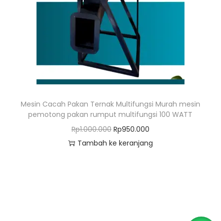
o
n
Mesin Cacah Pakan Ternak Multifungsi Murah mesin
pemotong pakan rumput multifungsi 100 WATT
H
H
Rp
1.000.000
Rp
950.000
a
a
Tambah ke keranjang
r
r
g
g
a
a
a
s
s
a