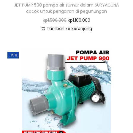
JET PUMP 500 pompa air sumur dalam SURYAGUNA
cocok untuk pengairan di pegunungan
H
H
Rp
1.500.000
Rp
1.100.000
a
a
Tambah ke keranjang
r
r
g
g
a
a
-15%
a
s
s
a
l
a
i
t
n
i
y
n
a
i
a
a
d
d