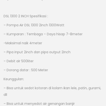
a
a
r
r
g
g
DSL 1300 2 INCH Spesifikasi :
a
a
– Pompa Air DSL 1300 2inch 1300Watt
a
s
– Kumparan : Tembaga – Daya hisap 7-8meter
s
a
l
a
-Maksimal naik 4meter
i
t
– Pipa input 2inch dan pipa output 2inch
n
i
– Debit air 500liter
y
n
a
i
– Dorong datar : 500 Meter
a
a
Keunggulan:
d
d
a
a
– Bisa untuk sedot kotoran di kolam ikan lele, patin, gurami,
l
l
dll
a
a
– Bisa untuk menyedot air genangan banjir