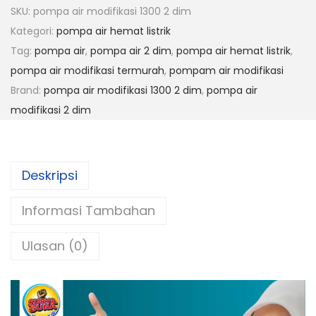
n
SKU:
pompa air modifikasi 1300 2 dim
t
Kategori:
pompa air hemat listrik
i
Tag:
pompa air
,
pompa air 2 dim
,
pompa air hemat listrik
,
t
pompa air modifikasi termurah
,
pompam air modifikasi
a
Brand:
pompa air modifikasi 1300 2 dim
,
pompa air
s
modifikasi 2 dim
P
o
m
Deskripsi
p
a
Informasi Tambahan
a
i
Ulasan (0)
r
m
o