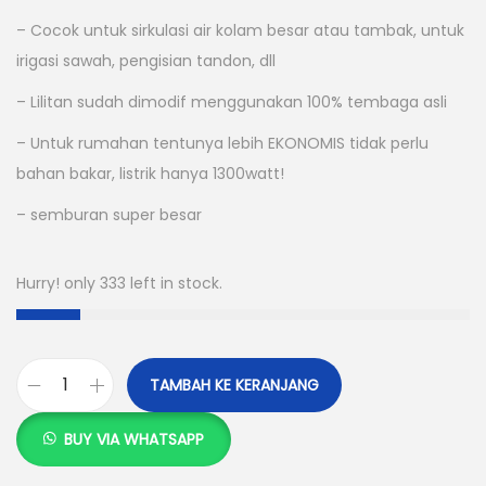
h
h
– Cocok untuk sirkulasi air kolam besar atau tambak, untuk
:
:
irigasi sawah, pengisian tandon, dll
R
R
p
p
– Lilitan sudah dimodif menggunakan 100% tembaga asli
1
1
– Untuk rumahan tentunya lebih EKONOMIS tidak perlu
.
.
bahan bakar, listrik hanya 1300watt!
6
5
– semburan super besar
5
5
0
0
.
.
Hurry! only 333 left in stock.
0
0
0
0
0
0
TAMBAH KE KERANJANG
K
.
.
u
BUY VIA WHATSAPP
a