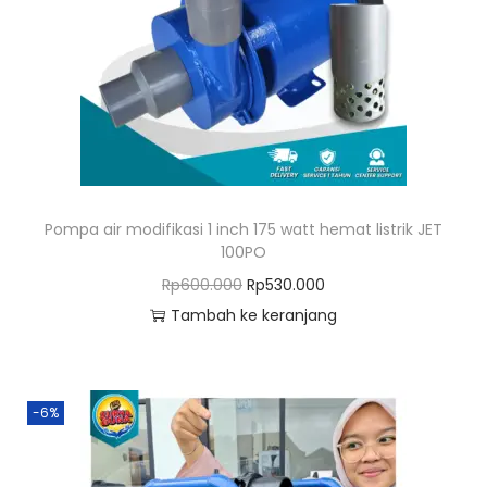
o
n
Pompa air modifikasi 1 inch 175 watt hemat listrik JET
100PO
H
H
Rp
600.000
Rp
530.000
a
a
Tambah ke keranjang
r
r
g
g
a
a
-6%
a
s
s
a