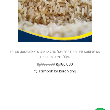
o
n
TELUR JANGKRIK ALAM MADU 1KG BEST SELLER SARINGAN
FRESH MURNI 100%
H
H
Rp
300.000
Rp
180.000
a
a
Tambah ke keranjang
r
r
g
g
a
a
a
s
s
a