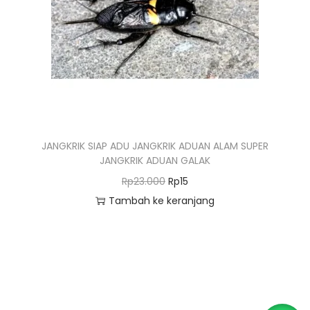
o
n
JANGKRIK SIAP ADU JANGKRIK ADUAN ALAM SUPER
JANGKRIK ADUAN GALAK
H
H
Rp
23.000
Rp
15
a
a
Tambah ke keranjang
r
r
g
g
a
a
a
s
s
a