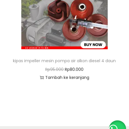
o
n
kipas impeller mesin pompa air alkon diesel 4 daun
H
H
Rp
95.000
Rp
80.000
a
a
Tambah ke keranjang
r
r
g
g
a
a
a
s
s
a
l
a