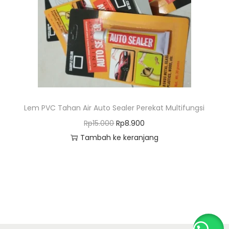
o
n
Lem PVC Tahan Air Auto Sealer Perekat Multifungsi
H
H
Rp
15.000
Rp
8.900
a
a
Tambah ke keranjang
r
r
g
g
a
a
a
s
s
a
l
a