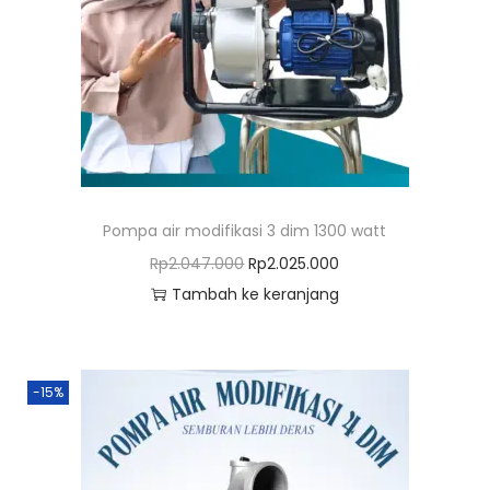
o
n
Pompa air modifikasi 3 dim 1300 watt
H
H
Rp
2.047.000
Rp
2.025.000
a
a
Tambah ke keranjang
r
r
g
g
a
a
-15%
a
s
s
a
l
a