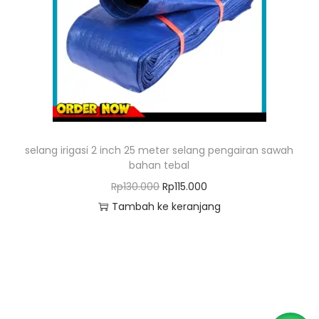
o
n
selang irigasi 2 inch 25 meter selang pengairan sawah
bahan tebal
H
H
Rp
130.000
Rp
115.000
a
a
Tambah ke keranjang
r
r
g
g
a
a
a
s
s
a