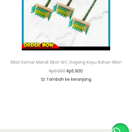
o
n
Sikat Kamar Mandi Sikat WC Gagang Kayu Bahan Nilon
H
H
Rp
9.000
Rp
5.900
a
a
Tambah ke keranjang
r
r
g
g
a
a
a
s
s
a
l
a