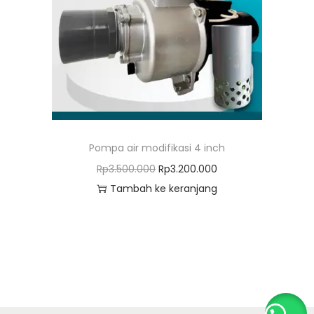
o
n
Pompa air modifikasi 4 inch
H
H
Rp
3.500.000
Rp
3.200.000
a
a
Tambah ke keranjang
r
r
g
g
a
a
a
s
s
a
l
a