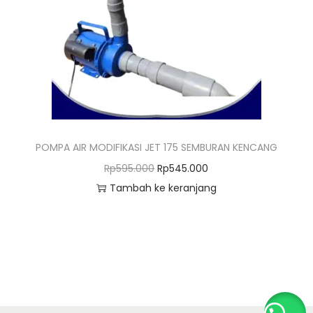
o
n
POMPA AIR MODIFIKASI JET 175 SEMBURAN KENCANG
H
H
Rp
595.000
Rp
545.000
a
a
Tambah ke keranjang
r
r
g
g
a
a
a
s
s
a
l
a