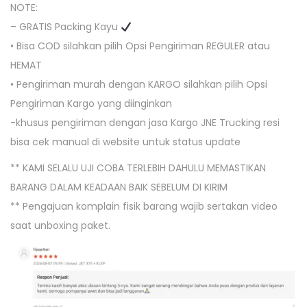
NOTE:
A
– GRATIS Packing Kayu
M
• Bisa COD silahkan pilih Opsi Pengiriman REGULER atau
N
HEMAT
O
• Pengiriman murah dengan KARGO silahkan pilih Opsi
N
Pengiriman Kargo yang diinginkan
S
-khusus pengiriman dengan jasa Kargo JNE Trucking resi
T
bisa cek manual di website untuk status update
O
P
** KAMI SELALU UJI COBA TERLEBIH DAHULU MEMASTIKAN
BARANG DALAM KEADAAN BAIK SEBELUM DI KIRIM
** Pengajuan komplain fisik barang wajib sertakan video
saat unboxing paket.