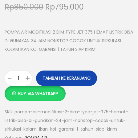
H
H
Rp
850.000
Rp
795.000
a
a
r
r
g
g
POMPA AIR MODIFIKASI 2 DIM TYPE JET 375 HEMAT LISTRIK BISA
a
a
DI GUNAKAN 24 JAM NONSTOP COCOK UNTUK SIRKULASI
a
s
KOLAM IKAN KOI GARANSI 1 TAHUN SIAP KIRIM
s
a
l
a
i
t
TAMBAH KE KERANJANG
K
n
i
u
y
n
BUY VIA WHATSAPP
a
a
i
n
a
a
SKU:
pompa-air-modifikasi-2-dim-type-jet-375-hemat-
t
d
d
listrik-bisa-di-gunakan-24-jam-nonstop-cocok-untuk-
i
a
a
sirkulasi-kolam-ikan-koi-garansi-1-tahun-siap-kirim
t
l
l
Kategori:
POMPA AIR