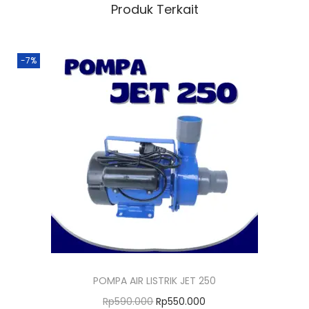
Produk Terkait
-7%
POMPA AIR LISTRIK JET 250
H
H
Rp
590.000
Rp
550.000