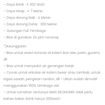
7
– Daya listrik : ± 300 Watt
5
– Daya Hisap : ± 7 Meter
B
– Daya dorong Naik : 4 Meter
I
– Daya dorong Datar : 300 Meter.
S
– Gulungan Full Tembaga
A
– Bisa di gunakan 24 jam nonstop
D
*)Keunggulan:
I
– Bisa untuk sedot kotoran di kolam ikan lele, patin, gurami,
P
dll
A
– Bisa untuk menyedot air genangan banjir
K
– Cocok untuk sirkulasi air kolam besar atau tambak, untuk
A
irigasi sawah, pengisian tandon, dll – Lilitan sudah dimodif
I
menggunakan 100% tembaga asli
2
– Untuk rumahan tentunya lebih EKONOMIS tidak perlu
4
bahan bakar, listrik hanya 300watt!
J