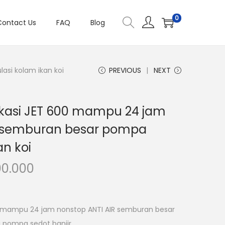
0
Contact Us
FAQ
Blog
asi kolam ikan koi
PREVIOUS
NEXT
ikasi JET 600 mampu 24 jam
R semburan besar pompa
an koi
H
100.000
a
r
g
0 mampu 24 jam nonstop ANTI AIR semburan besar
a
i pompa sedot banjir