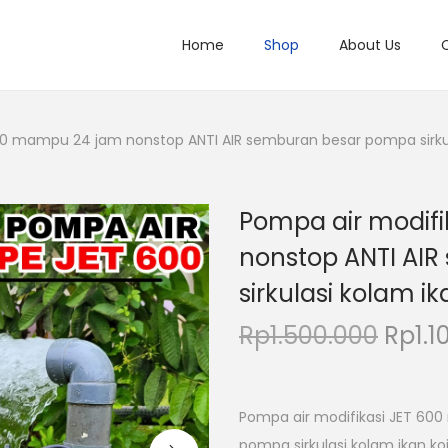
Home
Shop
About Us
00 mampu 24 jam nonstop ANTI AIR semburan besar pompa sirkul
Pompa air modif
nonstop ANTI AI
sirkulasi kolam ik
H
Rp
1.500.000
Rp
1.
a
r
g
Pompa air modifikasi JET 60
a
pompa sirkulasi kolam ikan ko