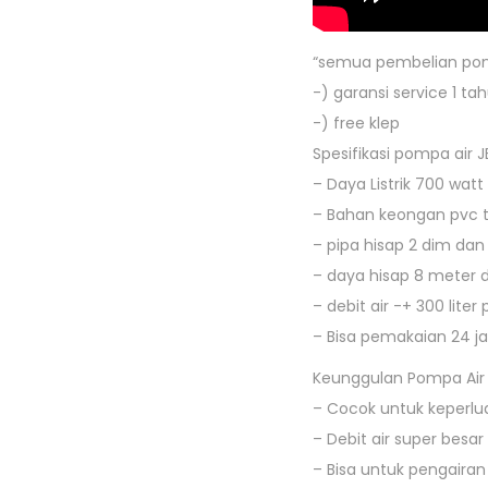
“semua pembelian pom
-) garansi service 1 ta
-) free klep
Spesifikasi pompa air J
– Daya Listrik 700 watt
– Bahan keongan pvc t
– pipa hisap 2 dim dan
– daya hisap 8 meter 
– debit air -+ 300 liter
– Bisa pemakaian 24 
Keunggulan Pompa Air
– Cocok untuk keperlua
– Debit air super besar
– Bisa untuk pengairan 