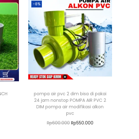
-8%
INCH
pompa air pvc 2 dim bisa di pakai
24 jam nonstop POMPA AIR PVC 2
H
DIM pompa air modifikasi alkon
a
ng
pvc
H
H
Rp
600.000
Rp
550.000
g
a
a
Tambah ke keranjang