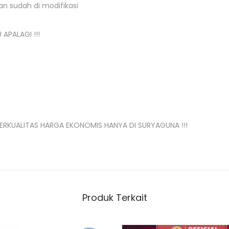
n sudah di modifikasi
n
s
 APALAGI !!!
t
o
p
A
N
T
I
ERKUALITAS HARGA EKONOMIS HANYA DI SURYAGUNA !!!
A
I
R
s
e
Produk Terkait
m
b