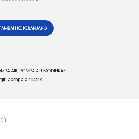
s
a
a
TAMBAH KE KERANJANG
t
i
n
i
a
MPA AIR
,
POMPA AIR MODIFIKASI
d
jir
,
pompa air listrik
a
l
a
h
:
(0)
R
p