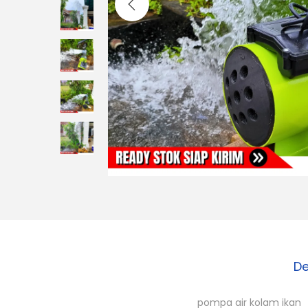
o
n
De
pompa air kolam ikan