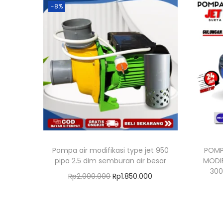
-8%
Pompa air modifikasi type jet 950
POMP
pipa 2.5 dim semburan air besar
MODIF
300
H
H
Rp
2.000.000
Rp
1.850.000
a
a
Tambah ke keranjang
r
r
g
g