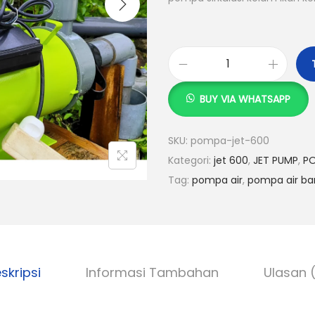
a
s
l
K
i
u
n
BUY VIA WHATSAPP
a
y
n
a
SKU:
pompa-jet-600
t
a
Kategori:
jet 600
,
JET PUMP
,
PO
i
d
Tag:
pompa air
,
pompa air ban
t
a
a
l
s
a
P
h
o
:
skripsi
Informasi Tambahan
Ulasan 
m
R
p
p