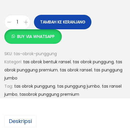
a
a
a
s
s
a
TAMBAH KE KERANJANG
K
l
a
u
i
t
BUY VIA WHATSAPP
a
n
i
n
y
n
SKU:
tas-obrok-punggung
t
a
i
Kategori:
tas obrok bentuk ransel
,
tas obrok punggung
,
tas
i
a
a
obrok punggung premium
,
tas obrok ransel
,
tas punggung
t
d
d
jumbo
a
a
a
Tag:
tas obrok punggung
,
tas punggung jumbo
,
tas ransel
s
l
l
jumbo
,
tasobrok punggung premium
t
a
a
a
h
h
s
:
:
Deskripsi
o
R
R