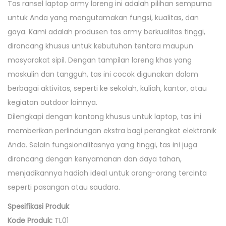
Tas ransel laptop army loreng ini adalah pilihan sempurna
I
untuk Anda yang mengutamakan fungsi, kualitas, dan
A
gaya. Kami adalah produsen tas army berkualitas tinggi,
N
dirancang khusus untuk kebutuhan tentara maupun
T
masyarakat sipil. Dengan tampilan loreng khas yang
A
maskulin dan tangguh, tas ini cocok digunakan dalam
S
berbagai aktivitas, seperti ke sekolah, kuliah, kantor, atau
R
kegiatan outdoor lainnya.
A
Dilengkapi dengan kantong khusus untuk laptop, tas ini
N
memberikan perlindungan ekstra bagi perangkat elektronik
S
Anda. Selain fungsionalitasnya yang tinggi, tas ini juga
E
dirancang dengan kenyamanan dan daya tahan,
L
menjadikannya hadiah ideal untuk orang-orang tercinta
L
seperti pasangan atau saudara.
E
B
Spesifikasi Produk
A
Kode Produk:
TL01