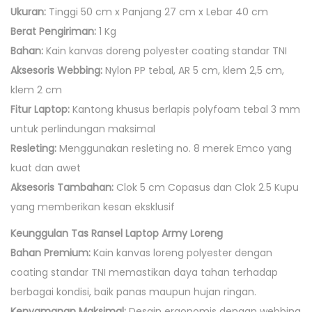
N
Ukuran:
Tinggi 50 cm x Panjang 27 cm x Lebar 40 cm
O
Berat Pengiriman:
1 Kg
N
Bahan:
Kain kanvas doreng polyester coating standar TNI
U
Aksesoris Webbing:
Nylon PP tebal, AR 5 cm, klem 2,5 cm,
N
klem 2 cm
I
Fitur Laptop:
Kantong khusus berlapis polyfoam tebal 3 mm
S
untuk perlindungan maksimal
E
Resleting:
Menggunakan resleting no. 8 merek Emco yang
X
kuat dan awet
Aksesoris Tambahan:
Clok 5 cm Copasus dan Clok 2.5 Kupu
yang memberikan kesan eksklusif
Keunggulan Tas Ransel Laptop Army Loreng
Bahan Premium:
Kain kanvas loreng polyester dengan
coating standar TNI memastikan daya tahan terhadap
berbagai kondisi, baik panas maupun hujan ringan.
Kenyamanan Maksimal:
Desain ergonomis dengan webbing