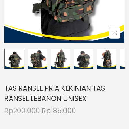
o
n
TAS RANSEL PRIA KEKINIAN TAS
RANSEL LEBANON UNISEX
H
H
Rp
200.000
Rp
185.000
a
a
r
r