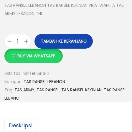
g
g
TAS RANSEL LEBANON TAS RANSEL KEKINIAN PRIA-WANITA TAS
a
a
ARMY LEBANON TNI
a
s
s
a
l
a
TAMBAH KE KERANJANG
K
i
t
u
n
i
BUY VIA WHATSAPP
a
y
n
n
a
i
SKU:
tas-ransel-pria-k
t
a
a
Kategori:
TAS RANSEL LEBANON
i
d
d
Tag:
TAS ARMY
,
TAS RANSEL
,
TAS RANSEL KEKINIAN
,
TAS RANSEL
t
a
a
LEBANO
a
l
l
s
a
a
T
h
h
Deskripsi
A
:
: