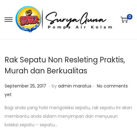
0
S
S
k
k
i
i
p
p
t
t
Rak Sepatu Non Resleting Praktis,
o
o
Murah dan Berkualitas
n
c
.
.
a
o
P
O
September 25, 2017
by
admin maratus
No comments
v
n
o
k
yet
i
t
s
t
Bagi anda yang hobi mengoleksi sepatu, rak sepatu ini akan
g
e
t
o
membantu anda dalam menyimpan dan menyusun
a
n
e
b
koleksi sepatu – sepatu…
t
t
d
e
i
o
r