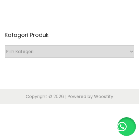
o
n
8
n
,
2
Katagori Produk
0
1
K
7
a
t
a
g
o
Copyright © 2026
| Powered by
Woostify
r
i
P
r
o