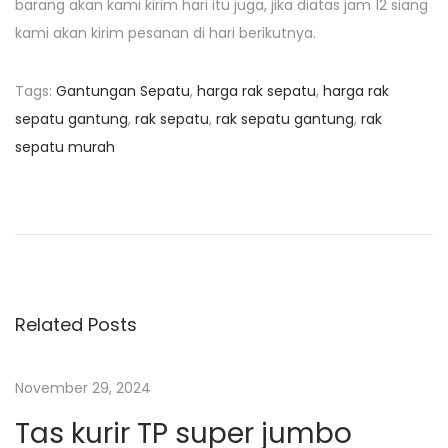
barang akan kami kirim hari itu juga, jika diatas jam 12 siang
kami akan kirim pesanan di hari berikutnya.
Tags
:
Gantungan Sepatu
,
harga rak sepatu
,
harga rak
sepatu gantung
,
rak sepatu
,
rak sepatu gantung
,
rak
sepatu murah
N
P
C
r
o
a
e
v
v
e
v
i
r
o
M
Related Posts
i
u
o
s
b
g
November 29, 2024
p
i
Tas kurir TP super jumbo
o
l