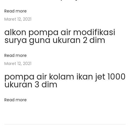
a
s
I
t
n
Read more
s
:
d
Maret 12, 2021
o
i
alkon pompa air modifikasi
o
surya guna ukuran 2 dim
r
p
B
Read more
a
o
Maret 12, 2021
h
pompa air kolam ikan jet 1000
a
s
ukuran 3 dim
n
P
a
Read more
r
a
s