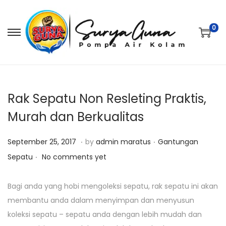
0
S
S
k
k
i
i
p
p
t
t
Rak Sepatu Non Resleting Praktis,
o
o
Murah dan Berkualitas
n
c
.
.
a
o
P
O
P
September 25, 2017
by
admin maratus
Gantungan
v
n
.
o
k
o
Sepatu
No comments yet
i
t
s
t
s
g
e
t
o
t
Bagi anda yang hobi mengoleksi sepatu, rak sepatu ini akan
a
n
e
b
e
membantu anda dalam menyimpan dan menyusun
t
t
d
e
d
koleksi sepatu – sepatu anda dengan lebih mudah dan
i
o
r
i