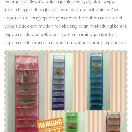
terorganisir. Sepatu dalam jumlah banyak, akan cepat
o
n
8
n
kotor dengan debu jika di susun di rak sepatu biasa. Rak
n
,
Sepatu ini di lengkapi dengan cover berbahan mika tebal
2
yang tidak akan mudah robek yang akan melindungi koleksi
0
sepatu anda dari debu dan kotoran sehingga sepatu –
1
sepatu anda akan tetap bersih meskipun jarang digunakan.
7