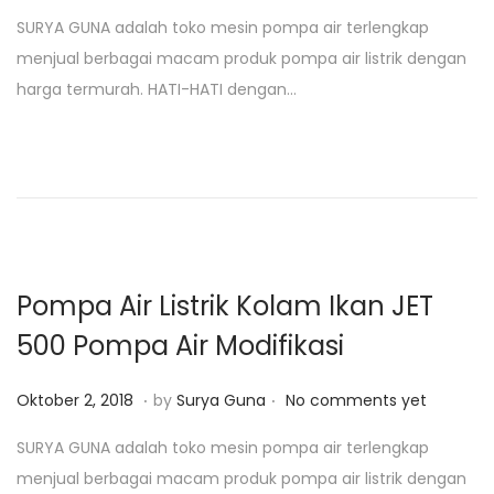
o
a
SURYA GUNA adalah toko mesin pompa air terlengkap
s
n
menjual berbagai macam produk pompa air listrik dengan
t
u
harga termurah. HATI-HATI dengan…
e
a
d
r
o
i
n
2
5
,
2
Pompa Air Listrik Kolam Ikan JET
0
500 Pompa Air Modifikasi
1
9
.
.
P
J
Oktober 2, 2018
by
Surya Guna
No comments yet
o
a
SURYA GUNA adalah toko mesin pompa air terlengkap
s
n
menjual berbagai macam produk pompa air listrik dengan
t
u