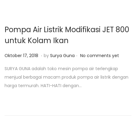
5
,
2
Pompa Air Listrik Modifikasi JET 800
0
untuk Kolam Ikan
1
9
.
.
P
J
Oktober 17, 2018
by
Surya Guna
No comments yet
o
a
SURYA GUNA adalah toko mesin pompa air terlengkap
s
n
menjual berbagai macam produk pompa air listrik dengan
t
u
harga termurah. HATI-HATI dengan…
e
a
d
r
o
i
n
2
5
,