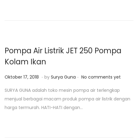
d
r
o
o
i
n
n
2
5
,
2
Pompa Air Listrik JET 250 Pompa
0
Kolam Ikan
1
9
.
.
P
O
Oktober 17, 2018
by
Surya Guna
No comments yet
o
k
SURYA GUNA adalah toko mesin pompa air terlengkap
s
t
menjual berbagai macam produk pompa air listrik dengan
t
o
harga termurah. HATI-HATI dengan…
e
b
d
e
o
r
n
1