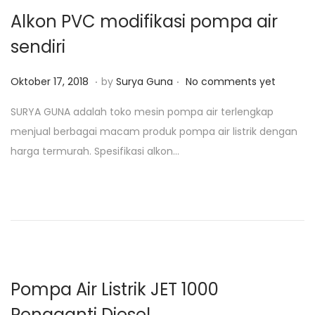
2
Alkon PVC modifikasi pompa air
0
sendiri
1
9
.
.
P
J
Oktober 17, 2018
by
Surya Guna
No comments yet
o
a
SURYA GUNA adalah toko mesin pompa air terlengkap
s
n
menjual berbagai macam produk pompa air listrik dengan
t
u
harga termurah. Spesifikasi alkon…
e
a
d
r
o
i
n
2
5
,
2
Pompa Air Listrik JET 1000
0
Pengganti Diesel