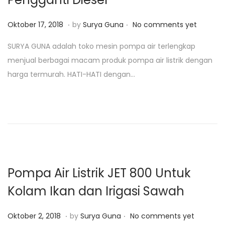
1
9
.
.
P
J
Oktober 17, 2018
by
Surya Guna
No comments yet
o
u
SURYA GUNA adalah toko mesin pompa air terlengkap
s
l
menjual berbagai macam produk pompa air listrik dengan
t
i
harga termurah. HATI-HATI dengan…
e
2
d
8
o
,
n
2
0
2
0
Pompa Air Listrik JET 800 Untuk
Kolam Ikan dan Irigasi Sawah
.
.
P
J
Oktober 2, 2018
by
Surya Guna
No comments yet