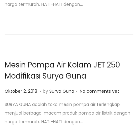
harga termurah. HATI-HATI dengan…
e
a
d
r
o
i
n
2
5
,
2
Mesin Pompa Air Kolam JET 250
0
Modifikasi Surya Guna
1
9
.
.
P
J
Oktober 2, 2018
by
Surya Guna
No comments yet
o
a
SURYA GUNA adalah toko mesin pompa air terlengkap
s
n
menjual berbagai macam produk pompa air listrik dengan
t
u
harga termurah. HATI-HATI dengan…
e
a
d
r