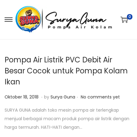
0
S
S
k
k
i
i
p
p
t
t
Pompa Air Listrik PVC Debit Air
o
o
Besar Cocok untuk Pompa Kolam
n
c
Ikan
a
o
v
n
.
.
P
J
Oktober 18, 2018
by
Surya Guna
No comments yet
i
t
o
a
g
e
SURYA GUNA adalah toko mesin pompa air terlengkap
s
n
a
n
menjual berbagai macam produk pompa air listrik dengan
t
u
t
t
harga termurah. HATI-HATI dengan…
e
a
i