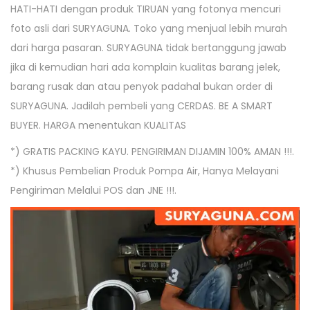
HATI-HATI dengan produk TIRUAN yang fotonya mencuri
o
n
2
n
foto asli dari SURYAGUNA. Toko yang menjual lebih murah
n
0
dari harga pasaran. SURYAGUNA tidak bertanggung jawab
2
jika di kemudian hari ada komplain kualitas barang jelek,
0
barang rusak dan atau penyok padahal bukan order di
SURYAGUNA. Jadilah pembeli yang CERDAS. BE A SMART
BUYER. HARGA menentukan KUALITAS
*) GRATIS PACKING KAYU. PENGIRIMAN DIJAMIN 100% AMAN !!!.
*) Khusus Pembelian Produk Pompa Air, Hanya Melayani
Pengiriman Melalui POS dan JNE !!!.