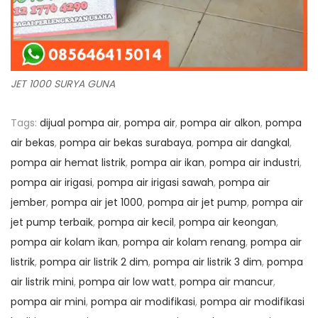
JET 1000 SURYA GUNA
Tags
:
dijual pompa air
,
pompa air
,
pompa air alkon
,
pompa
air bekas
,
pompa air bekas surabaya
,
pompa air dangkal
,
pompa air hemat listrik
,
pompa air ikan
,
pompa air industri
,
pompa air irigasi
,
pompa air irigasi sawah
,
pompa air
jember
,
pompa air jet 1000
,
pompa air jet pump
,
pompa air
jet pump terbaik
,
pompa air kecil
,
pompa air keongan
,
pompa air kolam ikan
,
pompa air kolam renang
,
pompa air
listrik
,
pompa air listrik 2 dim
,
pompa air listrik 3 dim
,
pompa
air listrik mini
,
pompa air low watt
,
pompa air mancur
,
pompa air mini
,
pompa air modifikasi
,
pompa air modifikasi