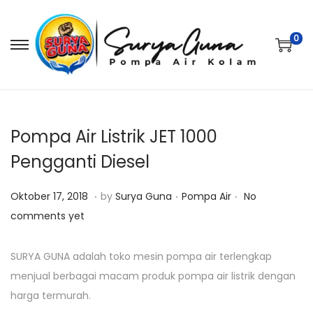
0
S
S
k
k
i
i
p
p
t
t
Pompa Air Listrik JET 1000
o
o
Pengganti Diesel
n
c
.
.
.
a
o
P
J
P
Oktober 17, 2018
by
Surya Guna
Pompa Air
No
v
n
o
u
o
comments yet
i
t
s
l
s
g
e
t
i
t
SURYA GUNA adalah toko mesin pompa air terlengkap
a
n
e
2
e
menjual berbagai macam produk pompa air listrik dengan
t
t
d
8
d
harga termurah.
i
o
,
i