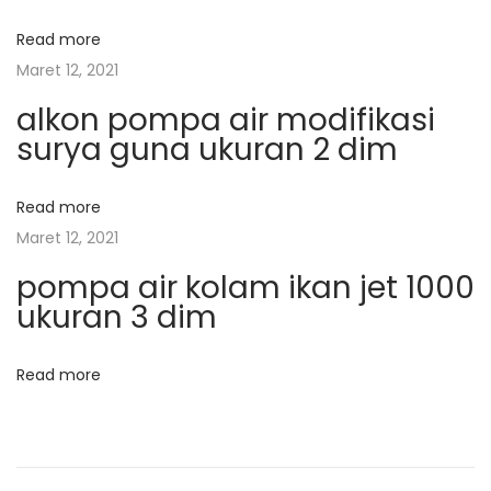
a
s
a
t
n
Read more
s
:
B
Maret 12, 2021
a
i
alkon pompa air modifikasi
m
surya guna ukuran 2 dim
b
p
u
Read more
P
o
Maret 12, 2021
e
pompa air kolam ikan jet 1000
l
s
ukuran 3 dim
a
p
i
Read more
s
S
i