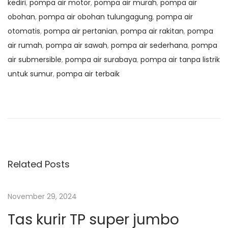
kediri
,
pompa air motor
,
pompa air murah
,
pompa air
obohan
,
pompa air obohan tulungagung
,
pompa air
otomatis
,
pompa air pertanian
,
pompa air rakitan
,
pompa
air rumah
,
pompa air sawah
,
pompa air sederhana
,
pompa
air submersible
,
pompa air surabaya
,
pompa air tanpa listrik
untuk sumur
,
pompa air terbaik
N
P
B
r
e
a
e
s
v
e
v
i
k
o
A
Related Posts
i
u
n
s
y
g
November 29, 2024
p
a
Tas kurir TP super jumbo
o
m