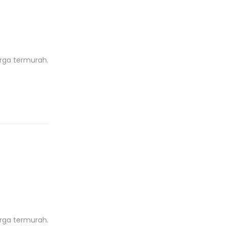
r
o
d
u
k
rga termurah.
rga termurah.