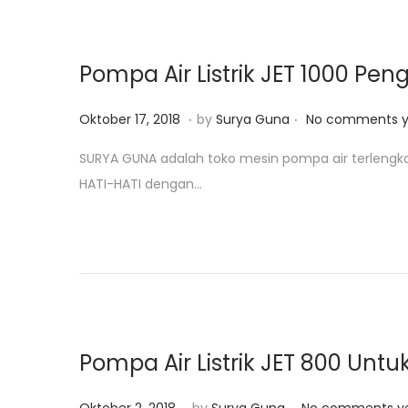
n
2
5
,
Pompa Air Listrik JET 1000 Pen
2
0
.
.
P
J
Oktober 17, 2018
by
Surya Guna
No comments y
1
o
u
SURYA GUNA adalah toko mesin pompa air terlengk
9
s
l
HATI-HATI dengan…
t
i
e
2
d
8
o
,
n
2
0
2
Pompa Air Listrik JET 800 Unt
0
.
.
P
J