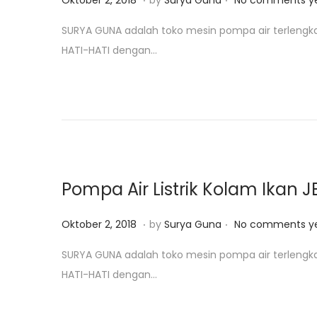
Oktober 2, 2018
by
Surya Guna
No comments y
o
a
SURYA GUNA adalah toko mesin pompa air terlengk
s
n
HATI-HATI dengan…
t
u
e
a
d
r
o
i
n
2
5
,
Pompa Air Listrik Kolam Ikan J
2
0
.
.
P
J
Oktober 2, 2018
by
Surya Guna
No comments y
1
o
a
SURYA GUNA adalah toko mesin pompa air terlengk
9
s
n
HATI-HATI dengan…
t
u
e
a