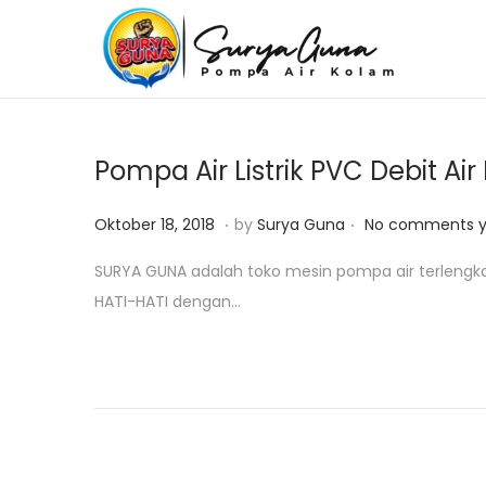
S
S
k
k
i
i
p
p
Pompa Air Listrik PVC Debit A
t
t
o
o
.
.
P
J
Oktober 18, 2018
by
Surya Guna
No comments y
n
c
o
a
SURYA GUNA adalah toko mesin pompa air terlengk
a
o
s
n
HATI-HATI dengan…
v
n
t
u
i
t
e
a
g
e
d
r
a
n
o
i
t
t
n
2
i
5