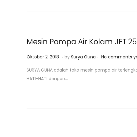
d
r
o
i
n
2
5
,
Mesin Pompa Air Kolam JET 25
2
0
.
.
P
J
Oktober 2, 2018
by
Surya Guna
No comments y
1
o
a
SURYA GUNA adalah toko mesin pompa air terlengk
9
s
n
HATI-HATI dengan…
t
u
e
a
d
r
o
i
n
2
5
,