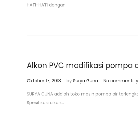
HATI-HATI dengan…
t
u
e
a
d
r
o
i
n
2
5
,
Alkon PVC modifikasi pompa ai
2
0
.
.
P
J
Oktober 17, 2018
by
Surya Guna
No comments y
1
o
a
SURYA GUNA adalah toko mesin pompa air terlengk
9
s
n
Spesifikasi alkon…
t
u
e
a
d
r
o
i