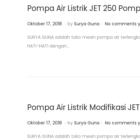
o
,
Pompa Air Listrik JET 250 Pom
n
2
0
.
.
P
O
Oktober 17, 2018
by
Surya Guna
No comments y
1
o
k
SURYA GUNA adalah toko mesin pompa air terlengk
9
s
t
HATI-HATI dengan…
t
o
e
b
d
e
o
r
n
1
5
,
Pompa Air Listrik Modifikasi J
2
0
.
.
P
J
Oktober 17, 2018
by
Surya Guna
No comments y
1
o
a
SURYA GUNA adalah toko mesin pompa air terlengk
9
s
n