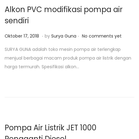
2
Alkon PVC modifikasi pompa air
0
sendiri
1
9
.
.
P
J
Oktober 17, 2018
by
Surya Guna
No comments yet
o
a
SURYA GUNA adalah toko mesin pompa air terlengkap
s
n
menjual berbagai macam produk pompa air listrik dengan
t
u
harga termurah. Spesifikasi alkon…
e
a
d
r
o
i
n
2
5
,
2
Pompa Air Listrik JET 1000
0
Pengganti Diesel