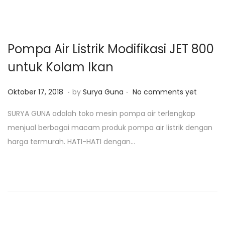
5
,
2
Pompa Air Listrik Modifikasi JET 800
0
untuk Kolam Ikan
1
9
.
.
P
J
Oktober 17, 2018
by
Surya Guna
No comments yet
o
a
SURYA GUNA adalah toko mesin pompa air terlengkap
s
n
menjual berbagai macam produk pompa air listrik dengan
t
u
harga termurah. HATI-HATI dengan…
e
a
d
r
o
i
n
2
5
,