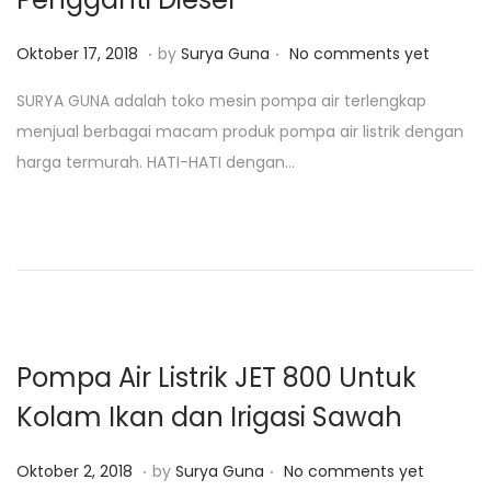
1
9
.
.
P
J
Oktober 17, 2018
by
Surya Guna
No comments yet
o
u
SURYA GUNA adalah toko mesin pompa air terlengkap
s
l
menjual berbagai macam produk pompa air listrik dengan
t
i
harga termurah. HATI-HATI dengan…
e
2
d
8
o
,
n
2
0
2
0
Pompa Air Listrik JET 800 Untuk
Kolam Ikan dan Irigasi Sawah
.
.
P
J
Oktober 2, 2018
by
Surya Guna
No comments yet