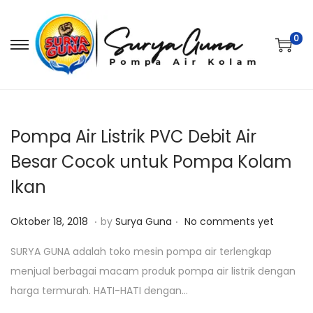
0
S
S
k
k
i
i
p
p
t
t
Pompa Air Listrik PVC Debit Air
o
o
Besar Cocok untuk Pompa Kolam
n
c
Ikan
a
o
v
n
.
.
P
J
Oktober 18, 2018
by
Surya Guna
No comments yet
i
t
o
a
g
e
SURYA GUNA adalah toko mesin pompa air terlengkap
s
n
a
n
menjual berbagai macam produk pompa air listrik dengan
t
u
t
t
harga termurah. HATI-HATI dengan…
e
a
i