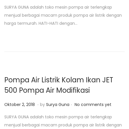
o
a
SURYA GUNA adalah toko mesin pompa air terlengkap
s
n
menjual berbagai macam produk pompa air listrik dengan
t
u
harga termurah. HATI-HATI dengan…
e
a
d
r
o
i
n
2
5
,
2
Pompa Air Listrik Kolam Ikan JET
0
500 Pompa Air Modifikasi
1
9
.
.
P
J
Oktober 2, 2018
by
Surya Guna
No comments yet
o
a
SURYA GUNA adalah toko mesin pompa air terlengkap
s
n
menjual berbagai macam produk pompa air listrik dengan
t
u