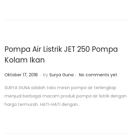
d
r
o
o
i
n
n
2
5
,
2
Pompa Air Listrik JET 250 Pompa
0
Kolam Ikan
1
9
.
.
P
O
Oktober 17, 2018
by
Surya Guna
No comments yet
o
k
SURYA GUNA adalah toko mesin pompa air terlengkap
s
t
menjual berbagai macam produk pompa air listrik dengan
t
o
harga termurah. HATI-HATI dengan…
e
b
d
e
o
r
n
1