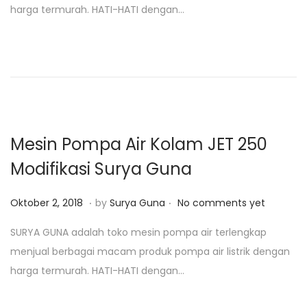
harga termurah. HATI-HATI dengan…
e
a
d
r
o
i
n
2
5
,
2
Mesin Pompa Air Kolam JET 250
0
Modifikasi Surya Guna
1
9
.
.
P
J
Oktober 2, 2018
by
Surya Guna
No comments yet
o
a
SURYA GUNA adalah toko mesin pompa air terlengkap
s
n
menjual berbagai macam produk pompa air listrik dengan
t
u
harga termurah. HATI-HATI dengan…
e
a
d
r