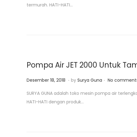
termurah. HATI-HATI…
t
e
e
m
d
b
o
e
n
r
1
6
Pompa Air JET 2000 Untuk T
,
2
.
.
P
J
Desember 18, 2018
by
Surya Guna
No comments
0
o
u
SURYA GUNA adalah toko mesin pompa air terleng
2
s
l
HATI-HATI dengan produk…
2
t
i
e
2
d
8
o
,