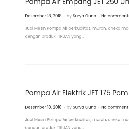
Pompa Air Empang JET 250 U
2
0
.
.
P
J
Desember 18, 2018
by
Surya Guna
No comments
1
o
a
Jual Mesin Pompa Air berkualitas, murah, aneka ma
9
s
n
dengan produk TIRUAN yang…
t
u
e
a
d
r
o
i
n
2
5
,
Pompa Air Elektrik JET 175 Po
2
0
.
.
P
A
Desember 18, 2018
by
Surya Guna
No comments
1
o
g
Jual Mesin Pompa Air berkualitas, murah, aneka ma
9
s
u
dengan produk TIRUAN yang…