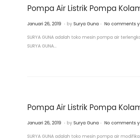
o
2
Pompa Air Listrik Pompa Kolam 
n
0
.
.
P
J
Januari 26, 2019
by
Surya Guna
No comments y
o
u
SURYA GUNA adalah toko mesin pompa air terlengk
s
l
SURYA GUNA…
t
i
e
2
d
8
o
,
n
2
0
2
Pompa Air Listrik Pompa Kolam 
0
.
.
P
N
Januari 26, 2019
by
Surya Guna
No comments y
o
o
SURYA GUNA adalah toko mesin pompa air modifikas
s
v