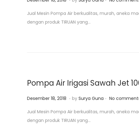
Desember 18, 2018
by
Surya Guna
No comments
1
o
a
Jual Mesin Pompa Air berkualitas, murah, aneka ma
9
s
n
dengan produk TIRUAN yang…
t
u
e
a
d
r
o
i
n
2
5
,
Pompa Air Irigasi Sawah Jet 1
2
0
.
.
P
J
Desember 18, 2018
by
Surya Guna
No comments
1
o
u
Jual Mesin Pompa Air berkualitas, murah, aneka ma
9
s
l
dengan produk TIRUAN yang…
t
i
e
2