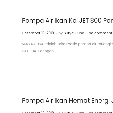
n
2
0
2
Pompa Air Ikan Koi JET 800 Po
0
.
.
P
J
Desember 18, 2018
by
Surya Guna
No comments
o
a
SURYA GUNA adalah toko mesin pompa air terlengk
s
n
HATI-HATI dengan…
t
u
e
a
d
r
o
i
n
2
5
,
Pompa Air Ikan Hemat Energi 
2
0
.
.
P
J