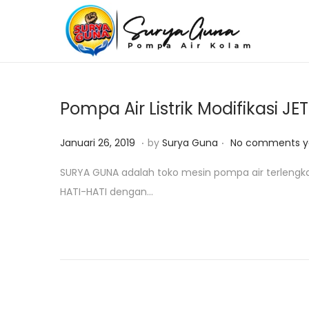
S
S
k
k
i
i
p
p
Pompa Air Listrik Modifikasi JE
t
t
o
o
.
.
P
J
Januari 26, 2019
by
Surya Guna
No comments y
n
c
o
u
SURYA GUNA adalah toko mesin pompa air terlengk
a
o
s
l
HATI-HATI dengan…
v
n
t
i
i
t
e
2
g
e
d
8
a
n
o
,
t
t
n
2
i
0