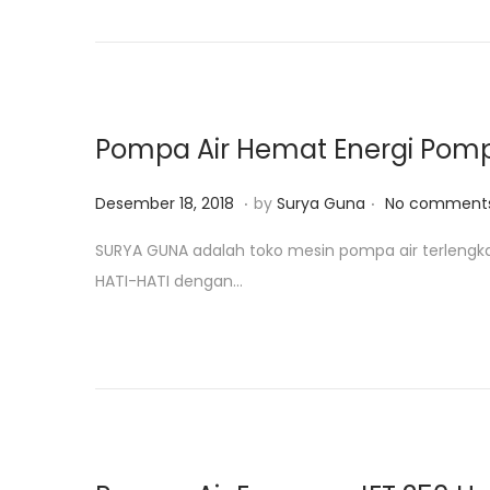
d
8
o
,
n
2
0
2
Pompa Air Hemat Energi Pom
0
.
.
P
J
Desember 18, 2018
by
Surya Guna
No comments
o
a
SURYA GUNA adalah toko mesin pompa air terlengk
s
n
HATI-HATI dengan…
t
u
e
a
d
r
o
i
n
2
4
,