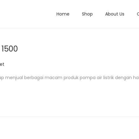
Home
Shop
About Us
T 1500
et
ap menjual berbagai macam produk pompa air listrik dengan ha