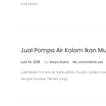
Jual Mesin…
t
s
e
t
d
u
o
s
n
1
7
,
Jual Pompa Air Kolam Ikan M
2
0
.
.
P
J
Juni 14, 2016
by
Surya Guna
No comments yet
2
o
a
Jual Mesin Pompa Air berkualitas, murah, aneka ma
0
s
n
dengan produk TIRUAN yang…
t
u
e
a
d
r
o
i