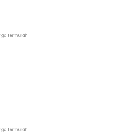
r
o
d
u
k
rga termurah.
rga termurah.