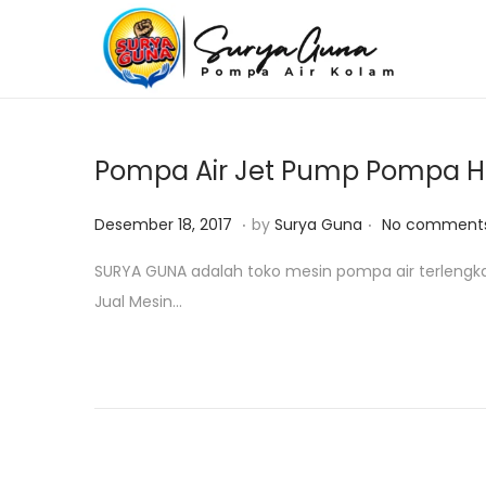
S
S
k
k
i
i
p
p
Pompa Air Jet Pump Pompa H
t
t
o
o
.
.
P
J
Desember 18, 2017
by
Surya Guna
No comments
n
c
o
a
SURYA GUNA adalah toko mesin pompa air terlengk
a
o
s
n
Jual Mesin…
v
n
t
u
i
t
e
a
g
e
d
r
a
n
o
i
t
t
n
2
i
5