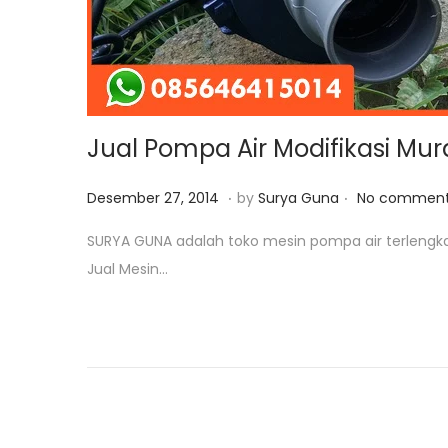
Jual Pompa Air Modifikasi Mu
.
.
P
A
Desember 27, 2014
by
Surya Guna
No comment
o
g
SURYA GUNA adalah toko mesin pompa air terlengk
s
u
Jual Mesin…
t
s
e
t
d
u
o
s
n
1
7