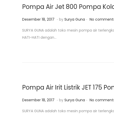
o
,
Pompa Air Jet 800 Pompa Ko
n
2
0
.
.
P
J
Desember 18, 2017
by
Surya Guna
No comments
1
o
a
SURYA GUNA adalah toko mesin pompa air terlengk
9
s
n
HATI-HATI dengan…
t
u
e
a
d
r
o
i
n
2
5
,
Pompa Air Irit Listrik JET 1
2
0
.
.
P
A
Desember 18, 2017
by
Surya Guna
No comments
1
o
g
SURYA GUNA adalah toko mesin pompa air terlengk
9
s
u