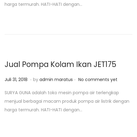
harga termurah. HATI-HATI dengan…
e
a
d
r
o
i
n
2
5
,
2
Jual Pompa Kolam Ikan JET175
0
1
.
.
P
A
Juli 31, 2018
by
admin maratus
No comments yet
9
o
g
SURYA GUNA adalah toko mesin pompa air terlengkap
s
u
menjual berbagai macam produk pompa air listrik dengan
t
s
harga termurah. HATI-HATI dengan…
e
t
d
u
o
s