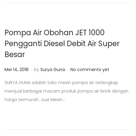
n
1
7
,
2
Pompa Air Obohan JET 1000
0
Pengganti Diesel Debit Air Super
2
Besar
0
.
.
P
J
Mei 14, 2018
by
Surya Guna
No comments yet
o
u
SURYA GUNA adalah toko mesin pompa air terlengkap
s
l
menjual berbagai macam produk pompa air listrik dengan
t
i
harga termurah. Jual Mesin…
e
2
d
8
o
,
n
2