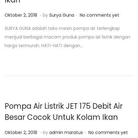
.
.
P
J
Oktober 2, 2018
by
Surya Guna
No comments yet
o
a
SURYA GUNA adalah toko mesin pompa air terlengkap
s
n
menjual berbagai macam produk pompa air listrik dengan
t
u
harga termurah. HATI-HATI dengan…
e
a
d
r
o
i
n
2
5
,
2
Pompa Air Listrik JET 175 Debit Air
0
Besar Cocok Untuk Kolam Ikan
1
9
.
.
P
A
Oktober 2, 2018
by
admin maratus
No comments yet