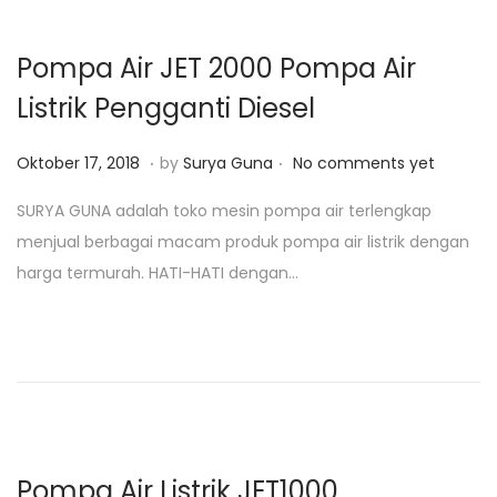
,
2
Pompa Air JET 2000 Pompa Air
0
Listrik Pengganti Diesel
1
9
.
.
P
J
Oktober 17, 2018
by
Surya Guna
No comments yet
o
u
SURYA GUNA adalah toko mesin pompa air terlengkap
s
l
menjual berbagai macam produk pompa air listrik dengan
t
i
harga termurah. HATI-HATI dengan…
e
2
d
8
o
,
n
2
0
2
0
Pompa Air Listrik JET1000