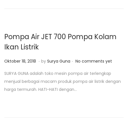
o
n
1
n
7
,
2
Pompa Air JET 700 Pompa Kolam
0
Ikan Listrik
2
0
.
.
P
J
Oktober 18, 2018
by
Surya Guna
No comments yet
o
a
SURYA GUNA adalah toko mesin pompa air terlengkap
s
n
menjual berbagai macam produk pompa air listrik dengan
t
u
harga termurah. HATI-HATI dengan…
e
a
d
r
o
i
n
2
5