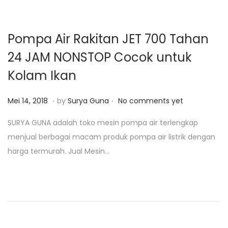
0
2
0
Pompa Air Rakitan JET 700 Tahan
24 JAM NONSTOP Cocok untuk
Kolam Ikan
.
.
P
J
Mei 14, 2018
by
Surya Guna
No comments yet
o
a
SURYA GUNA adalah toko mesin pompa air terlengkap
s
n
menjual berbagai macam produk pompa air listrik dengan
t
u
harga termurah. Jual Mesin…
e
a
d
r
o
i
n
2
5