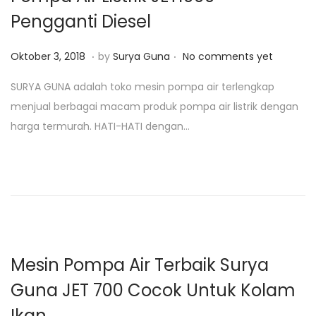
Pengganti Diesel
.
.
P
J
Oktober 3, 2018
by
Surya Guna
No comments yet
o
u
SURYA GUNA adalah toko mesin pompa air terlengkap
s
l
menjual berbagai macam produk pompa air listrik dengan
t
i
harga termurah. HATI-HATI dengan…
e
2
d
8
o
,
n
2
0
2
0
Mesin Pompa Air Terbaik Surya
Guna JET 700 Cocok Untuk Kolam
Ikan