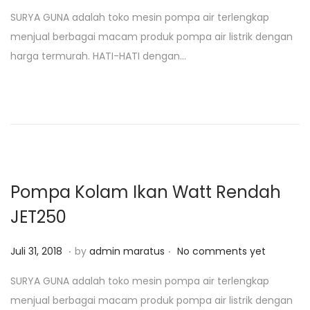
o
g
SURYA GUNA adalah toko mesin pompa air terlengkap
s
u
menjual berbagai macam produk pompa air listrik dengan
t
s
harga termurah. HATI-HATI dengan…
e
t
d
u
o
s
n
1
7
,
2
Pompa Kolam Ikan Watt Rendah
0
JET250
2
0
.
.
P
J
Juli 31, 2018
by
admin maratus
No comments yet
o
a
SURYA GUNA adalah toko mesin pompa air terlengkap
s
n
menjual berbagai macam produk pompa air listrik dengan
t
u