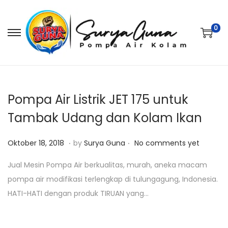
0
S
S
k
k
i
i
p
p
t
t
Pompa Air Listrik JET 175 untuk
o
o
Tambak Udang dan Kolam Ikan
n
c
.
.
a
o
P
A
Oktober 18, 2018
by
Surya Guna
No comments yet
v
n
o
g
Jual Mesin Pompa Air berkualitas, murah, aneka macam
i
t
s
u
pompa air modifikasi terlengkap di tulungagung, Indonesia.
g
e
t
s
HATI-HATI dengan produk TIRUAN yang…
a
n
e
t
t
t
d
u
i
o
s