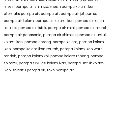
mesin pompa air shimizu
,
mesin pompa kolam ikan
,
otomatis pompa air
,
pompa air
,
pompa air jet pump
,
pompa air kolam
,
pompa air kolam ikan
,
pompa air kolam
ikan koi
,
pompa air listrik
,
pompa air mini
,
pompa air murah
,
pompa air panasonic
,
pompa air shimizu
,
pompa air untuk
kolam ikan
,
pompa dorong
,
pompa kolam
,
pompa kolam
ikan
,
pompa kolam ikan murah
,
pompa kolam ikan watt
rendah
,
pompa kolam koi
,
pompa kolam renang
,
pompa
shimizu
,
pompa sirkulasi kolam ikan
,
pompa untuk kolam
ikan
,
shimizu pompa air
,
toko pompa air
N
P
P
r
o
a
e
m
v
p
v
i
a
o
A