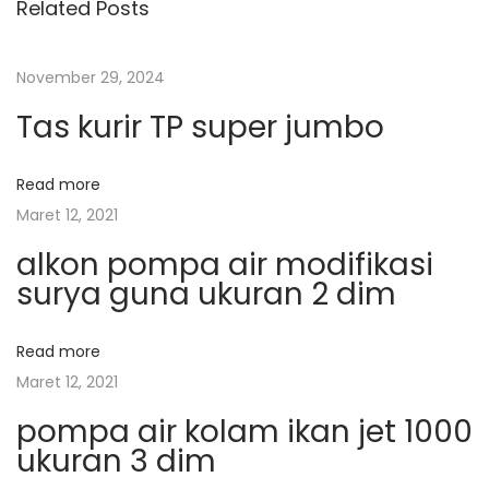
Related Posts
i
u
i
s
r
g
November 29, 2024
p
O
Tas kurir TP super jumbo
o
b
a
s
o
t
h
Read more
s
:
a
Maret 12, 2021
n
i
alkon pompa air modifikasi
J
surya guna ukuran 2 dim
E
p
T
Read more
5
o
Maret 12, 2021
0
pompa air kolam ikan jet 1000
0
s
ukuran 3 dim
T
a