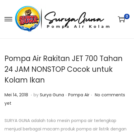
0
S
S
k
k
i
i
p
p
t
t
Pompa Air Rakitan JET 700 Tahan
o
o
24 JAM NONSTOP Cocok untuk
n
c
Kolam Ikan
a
o
v
n
.
.
.
P
J
P
Mei 14, 2018
by
Surya Guna
Pompa Air
No comments
i
t
o
a
o
yet
g
e
s
n
s
a
n
t
u
t
SURYA GUNA adalah toko mesin pompa air terlengkap
t
t
e
a
e
menjual berbagai macam produk pompa air listrik dengan
i