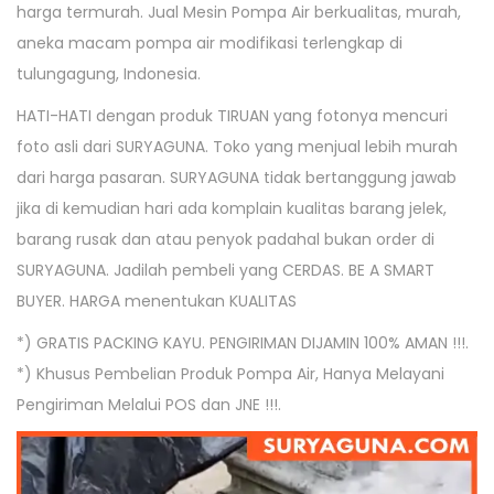
d
r
d
harga termurah. Jual Mesin Pompa Air berkualitas, murah,
o
o
i
i
aneka macam pompa air modifikasi terlengkap di
n
n
2
n
tulungagung, Indonesia.
5
HATI-HATI dengan produk TIRUAN yang fotonya mencuri
,
foto asli dari SURYAGUNA. Toko yang menjual lebih murah
2
dari harga pasaran. SURYAGUNA tidak bertanggung jawab
0
jika di kemudian hari ada komplain kualitas barang jelek,
1
barang rusak dan atau penyok padahal bukan order di
9
SURYAGUNA. Jadilah pembeli yang CERDAS. BE A SMART
BUYER. HARGA menentukan KUALITAS
*) GRATIS PACKING KAYU. PENGIRIMAN DIJAMIN 100% AMAN !!!.
*) Khusus Pembelian Produk Pompa Air, Hanya Melayani
Pengiriman Melalui POS dan JNE !!!.