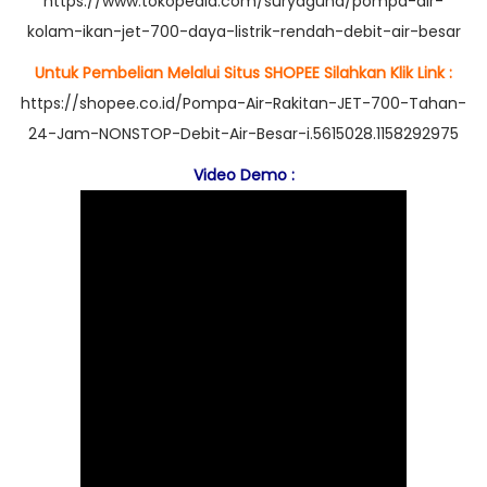
https://www.tokopedia.com/suryaguna/pompa-air-
kolam-ikan-jet-700-daya-listrik-rendah-debit-air-besar
Untuk Pembelian Melalui Situs SHOPEE Silahkan Klik Link :
https://shopee.co.id/Pompa-Air-Rakitan-JET-700-Tahan-
24-Jam-NONSTOP-Debit-Air-Besar-i.5615028.1158292975
Video Demo :