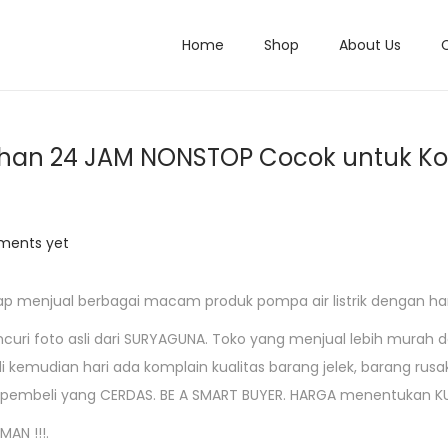
Home
Shop
About Us
ahan 24 JAM NONSTOP Cocok untuk K
ments yet
ap menjual berbagai macam produk pompa air listrik dengan ha
uri foto asli dari SURYAGUNA. Toko yang menjual lebih murah d
i kemudian hari ada komplain kualitas barang jelek, barang rusa
h pembeli yang CERDAS. BE A SMART BUYER. HARGA menentukan K
AN !!!.