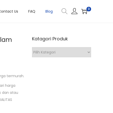
0
Contact Us
FAQ
Blog
olam
Katagori Produk
K
a
t
a
rga termurah.
g
ari harga
o
k dan atau
r
UALITAS
i
P