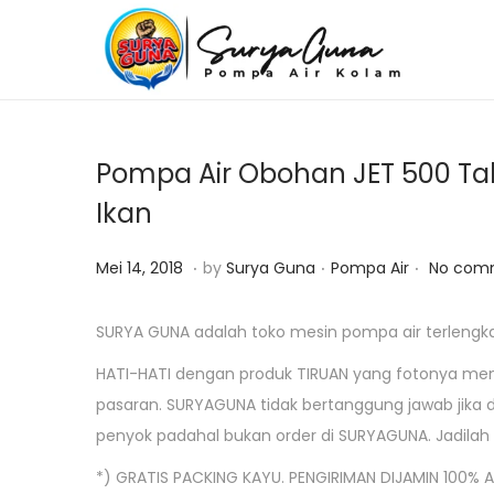
S
S
k
k
i
i
p
p
Pompa Air Obohan JET 500 T
t
t
Ikan
o
o
n
c
.
.
.
P
J
P
Mei 14, 2018
by
Surya Guna
Pompa Air
No com
a
o
o
a
o
v
n
s
n
s
SURYA GUNA adalah toko mesin pompa air terlengk
i
t
t
u
t
g
e
HATI-HATI dengan produk TIRUAN yang fotonya menc
e
a
e
a
n
pasaran. SURYAGUNA tidak bertanggung jawab jika d
d
r
d
t
t
penyok padahal bukan order di SURYAGUNA. Jadila
o
i
i
i
*) GRATIS PACKING KAYU. PENGIRIMAN DIJAMIN 100% AM
n
2
n