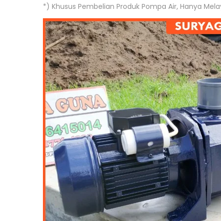
o
*) Khusus Pembelian Produk Pompa Air, Hanya Melaya
5
n
,
2
0
1
9