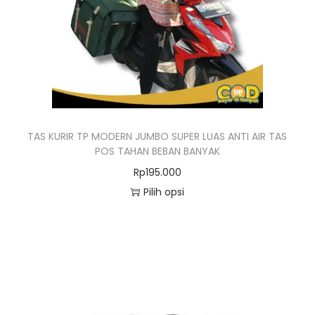
TAS KURIR TP MODERN JUMBO SUPER LUAS ANTI AIR TAS
POS TAHAN BEBAN BANYAK
Rp
195.000
Pilih opsi
P
r
o
d
u
k