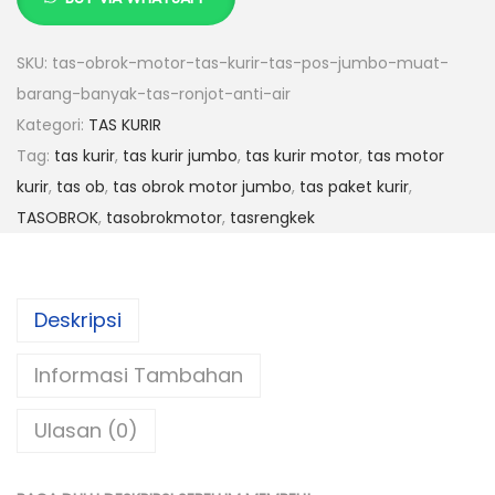
a
n
SKU:
tas-obrok-motor-tas-kurir-tas-pos-jumbo-muat-
t
barang-banyak-tas-ronjot-anti-air
i
Kategori:
TAS KURIR
t
Tag:
tas kurir
,
tas kurir jumbo
,
tas kurir motor
,
tas motor
a
kurir
,
tas ob
,
tas obrok motor jumbo
,
tas paket kurir
,
s
TASOBROK
,
tasobrokmotor
,
tasrengkek
T
A
S
Deskripsi
O
B
Informasi Tambahan
R
O
Ulasan (0)
K
M