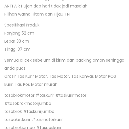
R
ANTI AIR Hujan tiap hari tidak jadi masalah.
I
Pilihan warna Hitam dan Hijau TNI
R
Spesifikasi Produk :
A
Panjang 52 cm
N
Lebar 33 cm
T
Tinggi 37 cm
I
Semua di cek sebelum di kirim dan packing aman sehingga
A
anda puas
I
Grosir Tas Kurir Motor, Tas Motor, Tas Kanvas Motor POS
R
kurir, Tas Pos Motor murah
T
A
tasobrokmotor #taskurir #taskurirmotor
S
#tasobrokmotorjumbo
P
tasobrok #taskurirjumbo
O
taspaketkurir #tasmotorkurir
S
tasobrokjumbo #tasposkurir