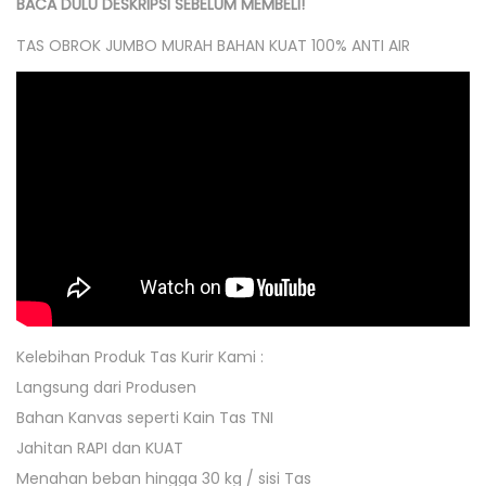
BACA DULU DESKRIPSI SEBELUM MEMBELI!
O
TAS OBROK JUMBO MURAH BAHAN KUAT 100% ANTI AIR
T
O
R
T
P
J
U
M
B
O
T
Kelebihan Produk Tas Kurir Kami :
A
Langsung dari Produsen
S
Bahan Kanvas seperti Kain Tas TNI
K
Jahitan RAPI dan KUAT
U
Menahan beban hingga 30 kg / sisi Tas