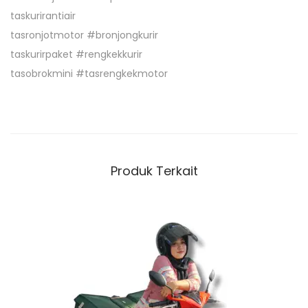
M
taskurirantiair
U
tasronjotmotor #bronjongkurir
A
taskurirpaket #rengkekkurir
T
tasobrokmini #tasrengkekmotor
B
E
B
A
N
Produk Terkait
B
A
N
Y
A
K