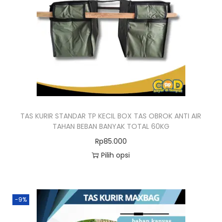
i
n
i
m
e
m
i
l
TAS KURIR STANDAR TP KECIL BOX TAS OBROK ANTI AIR
i
TAHAN BEBAN BANYAK TOTAL 60KG
k
Rp
85.000
i
Pilih opsi
b
P
e
r
b
o
-9%
e
d
r