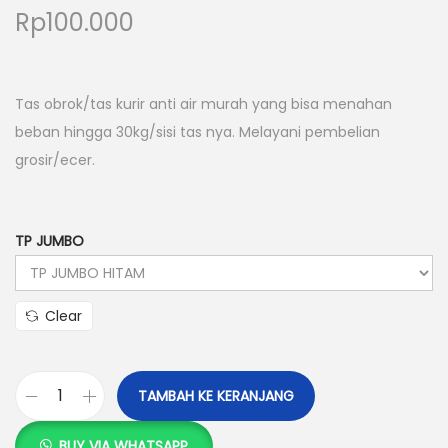
Rp
100.000
Tas obrok/tas kurir anti air murah yang bisa menahan
beban hingga 30kg/sisi tas nya. Melayani pembelian
grosir/ecer.
TP JUMBO
Clear
TAMBAH KE KERANJANG
K
u
BUY VIA WHATSAPP