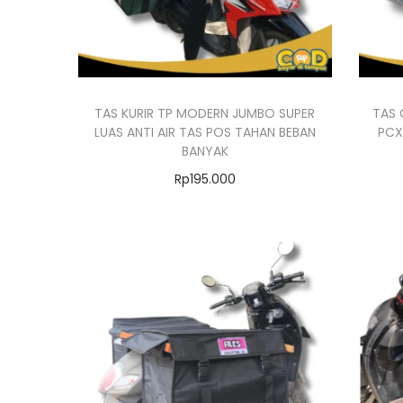
n
i
m
e
m
TAS KURIR TP MODERN JUMBO SUPER
TAS
LUAS ANTI AIR TAS POS TAHAN BEBAN
PCX
i
BANYAK
l
Rp
195.000
i
Pilih opsi
k
P
i
r
b
o
e
d
b
u
e
k
r
i