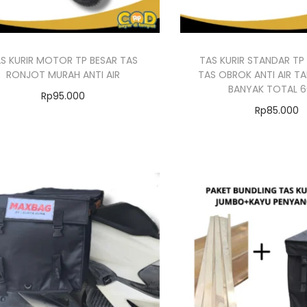
S KURIR MOTOR TP BESAR TAS
TAS KURIR STANDAR TP
RONJOT MURAH ANTI AIR
TAS OBROK ANTI AIR T
BANYAK TOTAL 
Rp
95.000
Rp
85.000
Pilih opsi
Pilih opsi
P
P
r
r
o
o
d
d
u
u
k
k
i
i
n
n
i