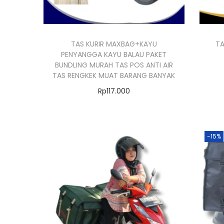
o
n
TAS KURIR MAXBAG+KAYU
TA
PENYANGGA KAYU BALAU PAKET
BUNDLING MURAH TAS POS ANTI AIR
TAS RENGKEK MUAT BARANG BANYAK
Rp
117.000
Pilih opsi
P
r
-15%
o
d
u
k
i