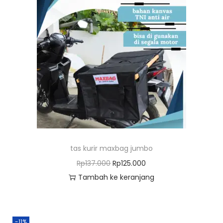
tas kurir maxbag jumbo
H
H
Rp
137.000
Rp
125.000
a
a
Tambah ke keranjang
r
r
g
g
a
a
-11%