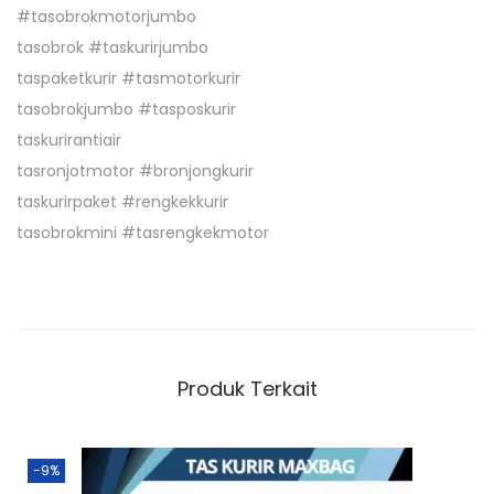
L
#tasobrokmotorjumbo
E
tasobrok #taskurirjumbo
R
taspaketkurir #tasmotorkurir
tasobrokjumbo #tasposkurir
taskurirantiair
tasronjotmotor #bronjongkurir
taskurirpaket #rengkekkurir
tasobrokmini #tasrengkekmotor
Produk Terkait
-9%