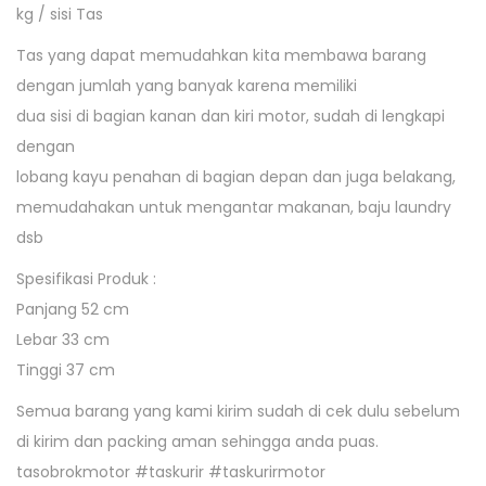
A
kg / sisi Tas
I
Tas yang dapat memudahkan kita membawa barang
R
dengan jumlah yang banyak karena memiliki
T
dua sisi di bagian kanan dan kiri motor, sudah di lengkapi
A
dengan
S
lobang kayu penahan di bagian depan dan juga belakang,
P
memudahakan untuk mengantar makanan, baju laundry
O
dsb
S
Spesifikasi Produk :
B
Panjang 52 cm
E
Lebar 33 cm
S
Tinggi 37 cm
T
S
Semua barang yang kami kirim sudah di cek dulu sebelum
E
di kirim dan packing aman sehingga anda puas.
L
tasobrokmotor #taskurir #taskurirmotor