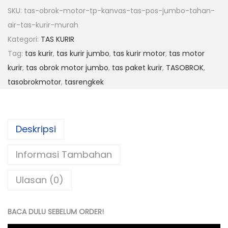
n
SKU:
tas-obrok-motor-tp-kanvas-tas-pos-jumbo-tahan-
t
air-tas-kurir-murah
i
Kategori:
TAS KURIR
t
Tag:
tas kurir
,
tas kurir jumbo
,
tas kurir motor
,
tas motor
a
kurir
,
tas obrok motor jumbo
,
tas paket kurir
,
TASOBROK
,
s
tasobrokmotor
,
tasrengkek
T
A
S
Deskripsi
O
B
Informasi Tambahan
R
O
Ulasan (0)
K
T
BACA DULU SEBELUM ORDER!
P