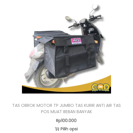
r
p
p
o
4
3
d
0
5
u
0
5
k
.
.
i
0
0
n
0
0
i
0
0
m
.
.
e
m
i
l
TAS OBROK MOTOR TP JUMBO TAS KURIR ANTI AIR TAS
i
POS MUAT BEBAN BANYAK
k
Rp
100.000
i
Pilih opsi