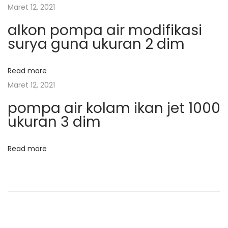
s
:
s
Maret 12, 2021
t
i
alkon pompa air modifikasi
r
surya guna ukuran 2 dim
i
p
k
Read more
S
o
Maret 12, 2021
e
pompa air kolam ikan jet 1000
r
s
ukuran 3 dim
b
a
g
Read more
u
n
a
N
J
e
u