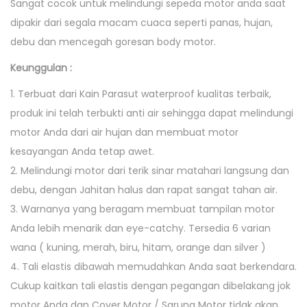
Sangat cocok untuk melindungi sepeda motor anda saat
8
o
dipakir dari segala macam cuaca seperti panas, hujan,
,
n
debu dan mencegah goresan body motor.
2
Keunggulan :
0
1
1. Terbuat dari Kain Parasut waterproof kualitas terbaik,
7
produk ini telah terbukti anti air sehingga dapat melindungi
motor Anda dari air hujan dan membuat motor
kesayangan Anda tetap awet.
2. Melindungi motor dari terik sinar matahari langsung dan
debu, dengan Jahitan halus dan rapat sangat tahan air.
3. Warnanya yang beragam membuat tampilan motor
Anda lebih menarik dan eye-catchy. Tersedia 6 varian
wana ( kuning, merah, biru, hitam, orange dan silver )
4. Tali elastis dibawah memudahkan Anda saat berkendara.
Cukup kaitkan tali elastis dengan pegangan dibelakang jok
motor Anda dan Cover Motor / Sarung Motor tidak akan