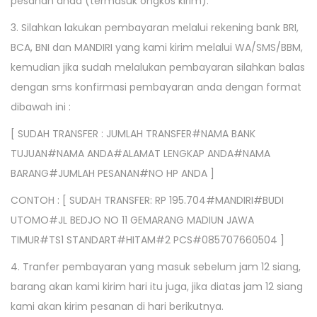
pesanan anda (termasuk ongkos kirim).
3. Silahkan lakukan pembayaran melalui rekening bank BRI,
BCA, BNI dan MANDIRI yang kami kirim melalui WA/SMS/BBM,
kemudian jika sudah melalukan pembayaran silahkan balas
dengan sms konfirmasi pembayaran anda dengan format
dibawah ini :
[ SUDAH TRANSFER : JUMLAH TRANSFER#NAMA BANK
TUJUAN#NAMA ANDA#ALAMAT LENGKAP ANDA#NAMA
BARANG#JUMLAH PESANAN#NO HP ANDA ]
CONTOH : [ SUDAH TRANSFER: RP 195.704#MANDIRI#BUDI
UTOMO#JL BEDJO NO 11 GEMARANG MADIUN JAWA
TIMUR#TS1 STANDART#HITAM#2 PCS#085707660504 ]
4. Tranfer pembayaran yang masuk sebelum jam 12 siang,
barang akan kami kirim hari itu juga, jika diatas jam 12 siang
kami akan kirim pesanan di hari berikutnya.