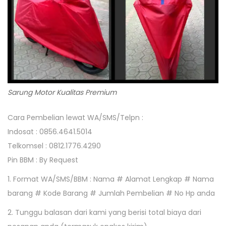
Sarung Motor Kualitas Premium
Cara Pembelian lewat WA/SMS/Telpn :
Indosat : 0856.4641.5014
Telkomsel : 0812.1776.4290
Pin BBM : By Request
1. Format WA/SMS/BBM : Nama # Alamat Lengkap # Nama
barang # Kode Barang # Jumlah Pembelian # No Hp anda
2. Tunggu balasan dari kami yang berisi total biaya dari