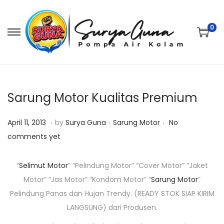
0
S
S
k
k
i
i
p
p
t
t
Sarung Motor Kualitas Premium
o
o
.
.
.
P
O
P
n
c
April 11, 2013
by
Surya Guna
Sarung Motor
No
o
k
o
a
o
comments yet
s
t
s
v
n
t
o
t
i
t
“
Selimut Motor
” “Pelindung Motor” “Cover Motor” “Jaket
e
b
e
g
e
Motor” “Jas Motor” “Kondom Motor” “
Sarung Motor
”
d
e
d
a
n
Pelindung Panas dan Hujan Trendy. (READY STOK SIAP KIRIM
o
r
i
t
t
LANGSUNG) dari Produsen.
n
1
n
i