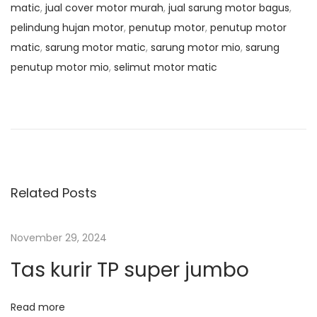
matic
,
jual cover motor murah
,
jual sarung motor bagus
,
pelindung hujan motor
,
penutup motor
,
penutup motor
matic
,
sarung motor matic
,
sarung motor mio
,
sarung
penutup motor mio
,
selimut motor matic
N
P
M
r
e
a
e
s
v
i
v
i
n
o
P
Related Posts
i
u
a
s
r
g
November 29, 2024
p
u
Tas kurir TP super jumbo
o
t
a
s
L
t
i
Read more